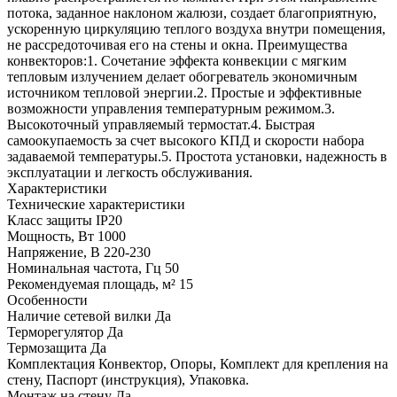
потока, заданное наклоном жалюзи, создает благоприятную,
ускоренную циркуляцию теплого воздуха внутри помещения,
не рассредоточивая его на стены и окна. Преимущества
конвекторов:1. Сочетание эффекта конвекции с мягким
тепловым излучением делает обогреватель экономичным
источником тепловой энергии.2. Простые и эффективные
возможности управления температурным режимом.3.
Высокоточный управляемый термостат.4. Быстрая
самоокупаемость за счет высокого КПД и скорости набора
задаваемой температуры.5. Простота установки, надежность в
эксплуатации и легкость обслуживания.
Характеристики
Технические характеристики
Класс защиты
IP20
Мощность, Вт
1000
Напряжение, В
220-230
Номинальная частота, Гц
50
Рекомендуемая площадь, м²
15
Особенности
Наличие сетевой вилки
Да
Терморегулятор
Да
Термозащита
Да
Комплектация
Конвектор, Опоры, Комплект для крепления на
стену, Паспорт (инструкция), Упаковка.
Монтаж на стену
Да