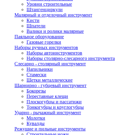
Уровни строительные
Штангенциркули
Малярный и отделочный инструмент
Кисти
Шпатели
Валики и ролики малярные
Паяльное оборудование
Газовые горелки
Наборы ручных инструментов
Наборы автоинструментов
Наборы столярно-слесарного инструмента
Слесарно - столярный инструмент
Напильники
Стамески
Щетки металлические
Шарнирно - губцевый инструмент
Бокорезы
Переставные клещи
Плоскогубцы и пассатижи
Тонкогубцы и круглогубцы
Ударно - рычажный инструмент
Молотки
Кувалды
Режушие и пильные инструменты
Строительные ножи