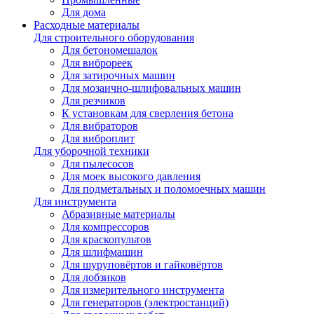
Для дома
Расходные материалы
Для строительного оборудования
Для бетономешалок
Для виброреек
Для затирочных машин
Для мозаично-шлифовальных машин
Для резчиков
К установкам для сверления бетона
Для вибраторов
Для виброплит
Для уборочной техники
Для пылесосов
Для моек высокого давления
Для подметальных и поломоечных машин
Для инструмента
Абразивные материалы
Для компрессоров
Для краскопультов
Для шлифмашин
Для шуруповёртов и гайковёртов
Для лобзиков
Для измерительного инструмента
Для генераторов (электростанций)