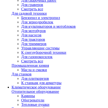
Для сварочных работ
Для граверов
Смотреть все
Для садовой техники
Бензопил и электропил
Для зернодробилок
Для культиваторов и мотоблоков
Для мотобуров
Для насосов
Для тракторов
Для триммеров
Управляющие системы
К снегоуборочной техники
Для газонокосилок
Смотреть все
Промышленная химия
Масла и смазки
Для станков
Для плиткорезов
К станкам для арматуры
Климатическое оборудование
Отопительное оборудование
Камины
Обогреватели
Тепловые пушки