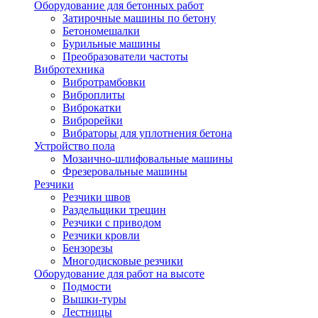
Оборудование для бетонных работ
Затирочные машины по бетону
Бетономешалки
Бурильные машины
Преобразователи частоты
Вибротехника
Вибротрамбовки
Виброплиты
Виброкатки
Виброрейки
Вибраторы для уплотнения бетона
Устройство пола
Мозаично-шлифовальные машины
Фрезеровальные машины
Резчики
Резчики швов
Раздельщики трещин
Резчики с приводом
Резчики кровли
Бензорезы
Многодисковые резчики
Оборудование для работ на высоте
Подмости
Вышки-туры
Лестницы