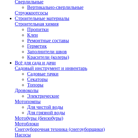
Сверлильные
Вертикально-сверлильные
Стружкоотсосы
Строительные материалы
Строительная химия
Пропитки
Клеи
Ремонтные составы
Герметик
Заполнители швов
Красители (колеры)
Всё для сада и дачи
Садовый инструмент и инвентарь
Садовые тачки
Секаторы
Топоры
Дровоколы
Электрические
Мотопомпы
Для чистой воды
Для грязной воды
Мотобуры (бензобуры)
Мотоблоки
Снегоуборочная техника (снегоуборщики)
Насосы