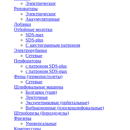
Электрические
Реноваторы
Электрические
Аккумуляторные
Лобзики
Отбойные молотки
SDS-max
SDS-plus
С шестигранным патроном
Электрорубанки
Сетевые
Перфораторы
с патроном SDS-plus
с патроном SDS-max
Фены (термопистолеты)
Сетевые
Шлифовальные машины
Болгарки (ушм)
Ленточные
Эксцентриковые (орбитальные)
Вибрационные (плоскошлифовальные)
Штроборезы (бороздоделы)
Фрезеры
Универсальные
Компрессоры