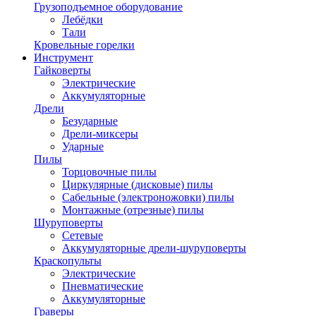
Грузоподъемное оборудование
Лебёдки
Тали
Кровельные горелки
Инструмент
Гайковерты
Электрические
Аккумуляторные
Дрели
Безударные
Дрели-миксеры
Ударные
Пилы
Торцовочные пилы
Циркулярные (дисковые) пилы
Сабельные (электроножовки) пилы
Монтажные (отрезные) пилы
Шуруповерты
Сетевые
Аккумуляторные дрели-шуруповерты
Краскопульты
Электрические
Пневматические
Аккумуляторные
Граверы