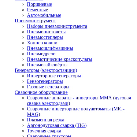
Поршневые
Ременные
Автомобильные
Пневмоинструмент
Наборы пневмоинструмента
Пневмопистолеты
Пневмостеплеры
Хоппер ковши
Пневмошлифмашины
Пневмодрели
Пневмотические краскопульты
Пневмогайковёрты
Генераторы (электростанции)
Инверторные генераторы
Бензогенераторы
Газовые генераторы
Сварочное оборудование
Сварочные аппараты - инверторы ММА (дуговая
сварка электродами)
Сварочные инверторные полуавтоматы (MIG-
MAG)
Плазменная резка
Аргонодуговая сварка (TIG)
Точечная сварка
Сварочные тракторы