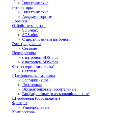
Электрические
Реноваторы
Электрические
Аккумуляторные
Лобзики
Отбойные молотки
SDS-max
SDS-plus
С шестигранным патроном
Электрорубанки
Сетевые
Перфораторы
с патроном SDS-plus
с патроном SDS-max
Фены (термопистолеты)
Сетевые
Шлифовальные машины
Болгарки (ушм)
Ленточные
Эксцентриковые (орбитальные)
Вибрационные (плоскошлифовальные)
Штроборезы (бороздоделы)
Фрезеры
Универсальные
Компрессоры