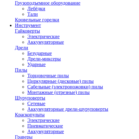
Грузоподъемное оборудование
Лебёдки
Тали
Кровельные горелки
Инструмент
Гайковерты
Электрические
Аккумуляторные
Дрели
Безударные
Дрели-миксеры
Ударные
Пилы
Торцовочные пилы
Циркулярные (дисковые) пилы
Сабельные (электроножовки) пилы
Монтажные (отрезные) пилы
Шуруповерты
Сетевые
Аккумуляторные дрели-шуруповерты
Краскопульты
Электрические
Пневматические
Аккумуляторные
Граверы