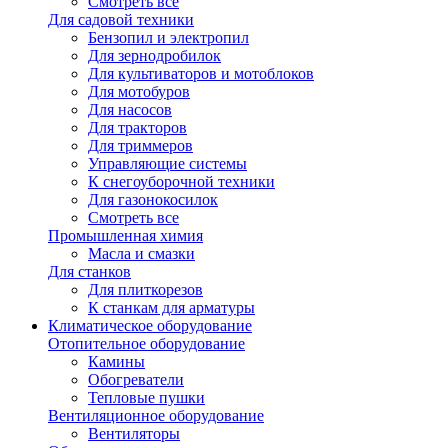
Смотреть все
Для садовой техники
Бензопил и электропил
Для зернодробилок
Для культиваторов и мотоблоков
Для мотобуров
Для насосов
Для тракторов
Для триммеров
Управляющие системы
К снегоуборочной техники
Для газонокосилок
Смотреть все
Промышленная химия
Масла и смазки
Для станков
Для плиткорезов
К станкам для арматуры
Климатическое оборудование
Отопительное оборудование
Камины
Обогреватели
Тепловые пушки
Вентиляционное оборудование
Вентиляторы