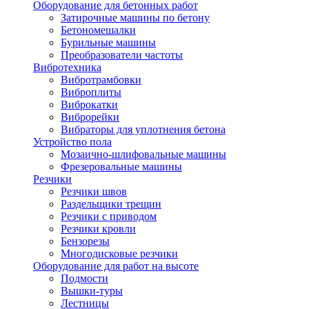
Оборудование для бетонных работ
Затирочные машины по бетону
Бетономешалки
Бурильные машины
Преобразователи частоты
Вибротехника
Вибротрамбовки
Виброплиты
Виброкатки
Виброрейки
Вибраторы для уплотнения бетона
Устройство пола
Мозаично-шлифовальные машины
Фрезеровальные машины
Резчики
Резчики швов
Раздельщики трещин
Резчики с приводом
Резчики кровли
Бензорезы
Многодисковые резчики
Оборудование для работ на высоте
Подмости
Вышки-туры
Лестницы