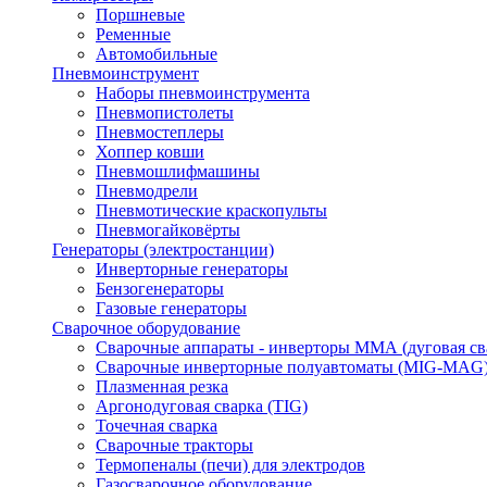
Поршневые
Ременные
Автомобильные
Пневмоинструмент
Наборы пневмоинструмента
Пневмопистолеты
Пневмостеплеры
Хоппер ковши
Пневмошлифмашины
Пневмодрели
Пневмотические краскопульты
Пневмогайковёрты
Генераторы (электростанции)
Инверторные генераторы
Бензогенераторы
Газовые генераторы
Сварочное оборудование
Сварочные аппараты - инверторы ММА (дуговая св
Сварочные инверторные полуавтоматы (MIG-MAG
Плазменная резка
Аргонодуговая сварка (TIG)
Точечная сварка
Сварочные тракторы
Термопеналы (печи) для электродов
Газосварочное оборудование