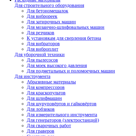
Для строительного оборудования
Для бетономешалок
Для виброреек
Для затирочных машин
Для мозаично-шлифовальных машин
Для резчиков
К установкам для сверления бетона
Для вибраторов
Для виброплит
Для уборочной техники
Для пылесосов
Для моек высокого давления
Для подметальных и поломоечных машин
Для инструмента
Абразивные материалы
Для компрессоров
Для краскопультов
Для шлифмашин
Для шуруповёртов и гайковёртов
Для лобзиков
Для измерительного инструмента
Для генераторов (электростанций)
Для сварочных работ
Для граверов