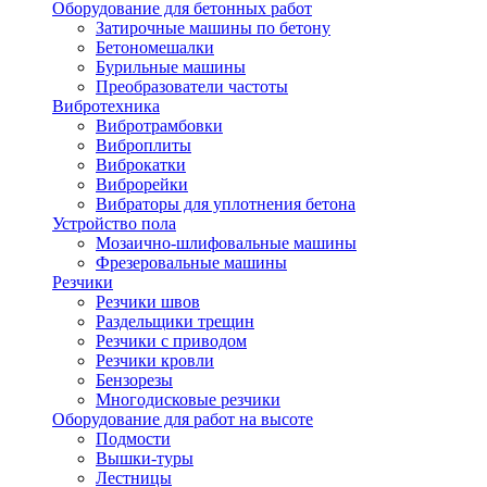
Оборудование для бетонных работ
Затирочные машины по бетону
Бетономешалки
Бурильные машины
Преобразователи частоты
Вибротехника
Вибротрамбовки
Виброплиты
Виброкатки
Виброрейки
Вибраторы для уплотнения бетона
Устройство пола
Мозаично-шлифовальные машины
Фрезеровальные машины
Резчики
Резчики швов
Раздельщики трещин
Резчики с приводом
Резчики кровли
Бензорезы
Многодисковые резчики
Оборудование для работ на высоте
Подмости
Вышки-туры
Лестницы