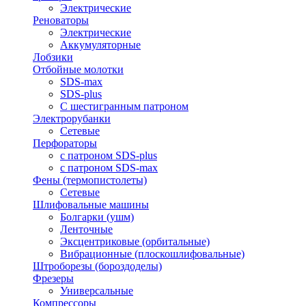
Электрические
Реноваторы
Электрические
Аккумуляторные
Лобзики
Отбойные молотки
SDS-max
SDS-plus
С шестигранным патроном
Электрорубанки
Сетевые
Перфораторы
с патроном SDS-plus
с патроном SDS-max
Фены (термопистолеты)
Сетевые
Шлифовальные машины
Болгарки (ушм)
Ленточные
Эксцентриковые (орбитальные)
Вибрационные (плоскошлифовальные)
Штроборезы (бороздоделы)
Фрезеры
Универсальные
Компрессоры