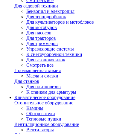
Смотреть все
Для садовой техники
Бензопил и электропил
Для зернодробилок
Для культиваторов и мотоблоков
Для мотобуров
Для насосов
Для тракторов
Для триммеров
Управляющие системы
К снегоуборочной техники
Для газонокосилок
Смотреть все
Промышленная химия
Масла и смазки
Для станков
Для плиткорезов
К станкам для арматуры
Климатическое оборудование
Отопительное оборудование
Камины
Обогреватели
Тепловые пушки
Вентиляционное оборудование
Вентиляторы