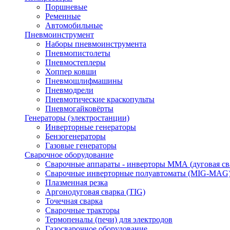
Поршневые
Ременные
Автомобильные
Пневмоинструмент
Наборы пневмоинструмента
Пневмопистолеты
Пневмостеплеры
Хоппер ковши
Пневмошлифмашины
Пневмодрели
Пневмотические краскопульты
Пневмогайковёрты
Генераторы (электростанции)
Инверторные генераторы
Бензогенераторы
Газовые генераторы
Сварочное оборудование
Сварочные аппараты - инверторы ММА (дуговая св
Сварочные инверторные полуавтоматы (MIG-MAG
Плазменная резка
Аргонодуговая сварка (TIG)
Точечная сварка
Сварочные тракторы
Термопеналы (печи) для электродов
Газосварочное оборудование