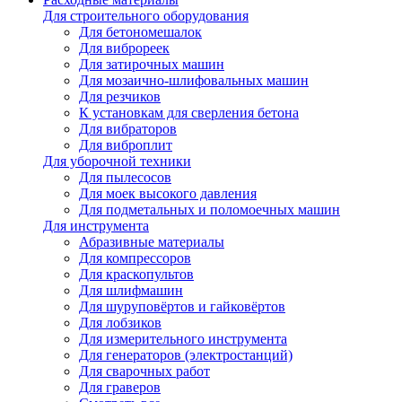
Для строительного оборудования
Для бетономешалок
Для виброреек
Для затирочных машин
Для мозаично-шлифовальных машин
Для резчиков
К установкам для сверления бетона
Для вибраторов
Для виброплит
Для уборочной техники
Для пылесосов
Для моек высокого давления
Для подметальных и поломоечных машин
Для инструмента
Абразивные материалы
Для компрессоров
Для краскопультов
Для шлифмашин
Для шуруповёртов и гайковёртов
Для лобзиков
Для измерительного инструмента
Для генераторов (электростанций)
Для сварочных работ
Для граверов