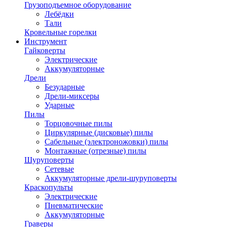
Грузоподъемное оборудование
Лебёдки
Тали
Кровельные горелки
Инструмент
Гайковерты
Электрические
Аккумуляторные
Дрели
Безударные
Дрели-миксеры
Ударные
Пилы
Торцовочные пилы
Циркулярные (дисковые) пилы
Сабельные (электроножовки) пилы
Монтажные (отрезные) пилы
Шуруповерты
Сетевые
Аккумуляторные дрели-шуруповерты
Краскопульты
Электрические
Пневматические
Аккумуляторные
Граверы