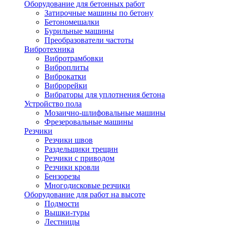
Оборудование для бетонных работ
Затирочные машины по бетону
Бетономешалки
Бурильные машины
Преобразователи частоты
Вибротехника
Вибротрамбовки
Виброплиты
Виброкатки
Виброрейки
Вибраторы для уплотнения бетона
Устройство пола
Мозаично-шлифовальные машины
Фрезеровальные машины
Резчики
Резчики швов
Раздельщики трещин
Резчики с приводом
Резчики кровли
Бензорезы
Многодисковые резчики
Оборудование для работ на высоте
Подмости
Вышки-туры
Лестницы