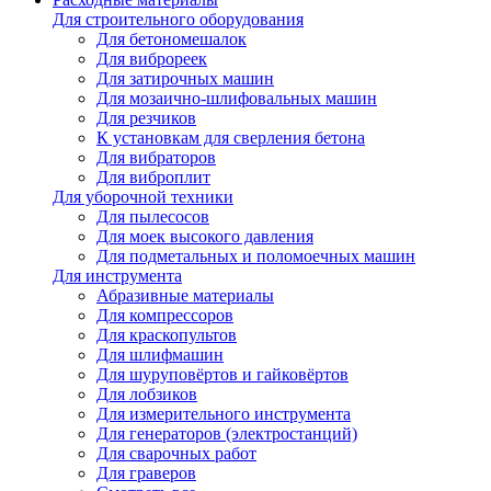
Для строительного оборудования
Для бетономешалок
Для виброреек
Для затирочных машин
Для мозаично-шлифовальных машин
Для резчиков
К установкам для сверления бетона
Для вибраторов
Для виброплит
Для уборочной техники
Для пылесосов
Для моек высокого давления
Для подметальных и поломоечных машин
Для инструмента
Абразивные материалы
Для компрессоров
Для краскопультов
Для шлифмашин
Для шуруповёртов и гайковёртов
Для лобзиков
Для измерительного инструмента
Для генераторов (электростанций)
Для сварочных работ
Для граверов