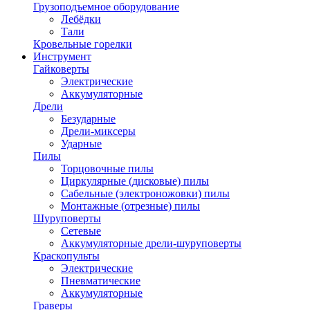
Грузоподъемное оборудование
Лебёдки
Тали
Кровельные горелки
Инструмент
Гайковерты
Электрические
Аккумуляторные
Дрели
Безударные
Дрели-миксеры
Ударные
Пилы
Торцовочные пилы
Циркулярные (дисковые) пилы
Сабельные (электроножовки) пилы
Монтажные (отрезные) пилы
Шуруповерты
Сетевые
Аккумуляторные дрели-шуруповерты
Краскопульты
Электрические
Пневматические
Аккумуляторные
Граверы