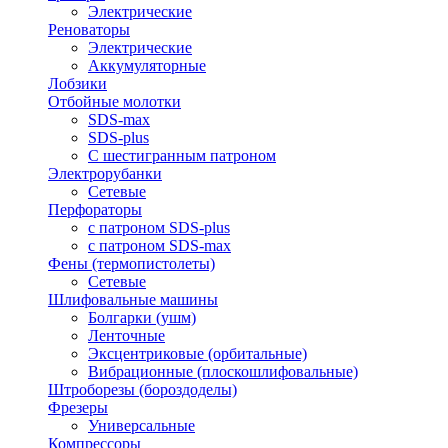
Электрические
Реноваторы
Электрические
Аккумуляторные
Лобзики
Отбойные молотки
SDS-max
SDS-plus
С шестигранным патроном
Электрорубанки
Сетевые
Перфораторы
с патроном SDS-plus
с патроном SDS-max
Фены (термопистолеты)
Сетевые
Шлифовальные машины
Болгарки (ушм)
Ленточные
Эксцентриковые (орбитальные)
Вибрационные (плоскошлифовальные)
Штроборезы (бороздоделы)
Фрезеры
Универсальные
Компрессоры