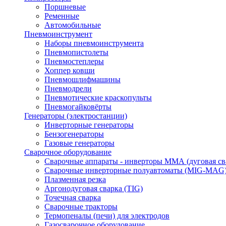
Поршневые
Ременные
Автомобильные
Пневмоинструмент
Наборы пневмоинструмента
Пневмопистолеты
Пневмостеплеры
Хоппер ковши
Пневмошлифмашины
Пневмодрели
Пневмотические краскопульты
Пневмогайковёрты
Генераторы (электростанции)
Инверторные генераторы
Бензогенераторы
Газовые генераторы
Сварочное оборудование
Сварочные аппараты - инверторы ММА (дуговая св
Сварочные инверторные полуавтоматы (MIG-MAG
Плазменная резка
Аргонодуговая сварка (TIG)
Точечная сварка
Сварочные тракторы
Термопеналы (печи) для электродов
Газосварочное оборудование