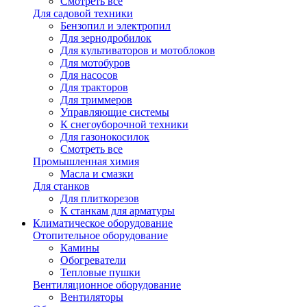
Смотреть все
Для садовой техники
Бензопил и электропил
Для зернодробилок
Для культиваторов и мотоблоков
Для мотобуров
Для насосов
Для тракторов
Для триммеров
Управляющие системы
К снегоуборочной техники
Для газонокосилок
Смотреть все
Промышленная химия
Масла и смазки
Для станков
Для плиткорезов
К станкам для арматуры
Климатическое оборудование
Отопительное оборудование
Камины
Обогреватели
Тепловые пушки
Вентиляционное оборудование
Вентиляторы