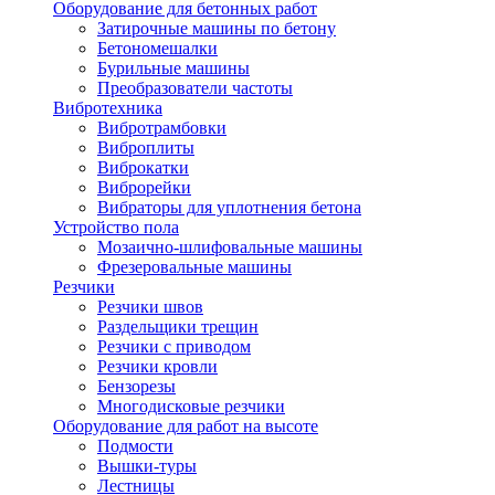
Оборудование для бетонных работ
Затирочные машины по бетону
Бетономешалки
Бурильные машины
Преобразователи частоты
Вибротехника
Вибротрамбовки
Виброплиты
Виброкатки
Виброрейки
Вибраторы для уплотнения бетона
Устройство пола
Мозаично-шлифовальные машины
Фрезеровальные машины
Резчики
Резчики швов
Раздельщики трещин
Резчики с приводом
Резчики кровли
Бензорезы
Многодисковые резчики
Оборудование для работ на высоте
Подмости
Вышки-туры
Лестницы