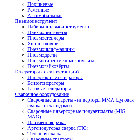
Поршневые
Ременные
Автомобильные
Пневмоинструмент
Наборы пневмоинструмента
Пневмопистолеты
Пневмостеплеры
Хоппер ковши
Пневмошлифмашины
Пневмодрели
Пневмотические краскопульты
Пневмогайковёрты
Генераторы (электростанции)
Инверторные генераторы
Бензогенераторы
Газовые генераторы
Сварочное оборудование
Сварочные аппараты - инверторы ММА (дуговая
сварка электродами)
Сварочные инверторные полуавтоматы (MIG-
MAG)
Плазменная резка
Аргонодуговая сварка (TIG)
Точечная сварка
Сварочные тракторы