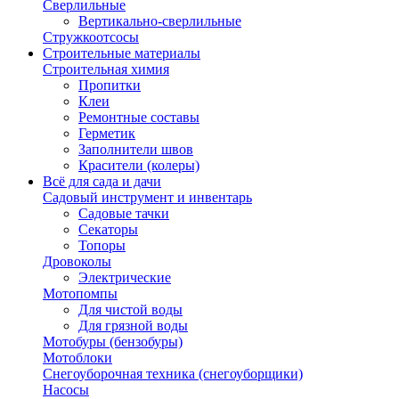
Сверлильные
Вертикально-сверлильные
Стружкоотсосы
Строительные материалы
Строительная химия
Пропитки
Клеи
Ремонтные составы
Герметик
Заполнители швов
Красители (колеры)
Всё для сада и дачи
Садовый инструмент и инвентарь
Садовые тачки
Секаторы
Топоры
Дровоколы
Электрические
Мотопомпы
Для чистой воды
Для грязной воды
Мотобуры (бензобуры)
Мотоблоки
Снегоуборочная техника (снегоуборщики)
Насосы