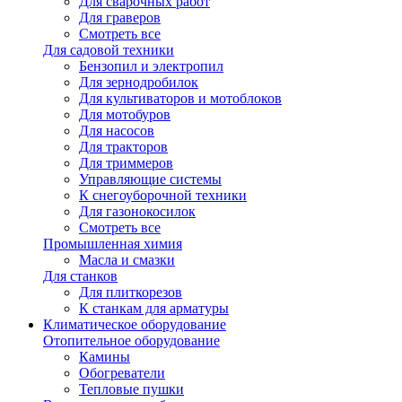
Для сварочных работ
Для граверов
Смотреть все
Для садовой техники
Бензопил и электропил
Для зернодробилок
Для культиваторов и мотоблоков
Для мотобуров
Для насосов
Для тракторов
Для триммеров
Управляющие системы
К снегоуборочной техники
Для газонокосилок
Смотреть все
Промышленная химия
Масла и смазки
Для станков
Для плиткорезов
К станкам для арматуры
Климатическое оборудование
Отопительное оборудование
Камины
Обогреватели
Тепловые пушки