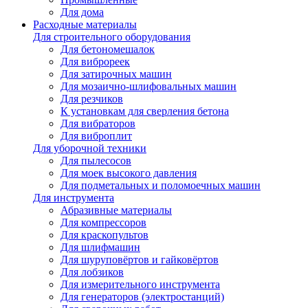
Для дома
Расходные материалы
Для строительного оборудования
Для бетономешалок
Для виброреек
Для затирочных машин
Для мозаично-шлифовальных машин
Для резчиков
К установкам для сверления бетона
Для вибраторов
Для виброплит
Для уборочной техники
Для пылесосов
Для моек высокого давления
Для подметальных и поломоечных машин
Для инструмента
Абразивные материалы
Для компрессоров
Для краскопультов
Для шлифмашин
Для шуруповёртов и гайковёртов
Для лобзиков
Для измерительного инструмента
Для генераторов (электростанций)