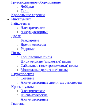
Грузоподъемное оборудование
Лебёдки
Тали
Кровельные горелки
Инструмент
Гайковерты
Электрические
Аккумуляторные
Дрели
Безударные
Дрели-миксеры
Ударные
Пилы
Торцовочные пилы
Циркулярные (дисковые) пилы
Сабельные (электроножовки) пилы
Монтажные (отрезные) пилы
Шуруповерты
Сетевые
Аккумуляторные дрели-шуруповерты
Краскопульты
Электрические
Пневматические
Аккумуляторные
Граверы