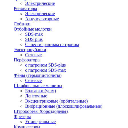
Электрические
Реноваторы
Электрические
Аккумуляторные
Лобзики
Отбойные молотки
SDS-max
SDS-plus
С шестигранным патроном
Электрорубанки
Сетевые
Перфораторы
с патроном SDS-plus
с патроном SDS-max
Фены (термопистолеты)
Сетевые
Шлифовальные машины
Болгарки (ушм)
Ленточные
Эксцентриковые (орбитальные)
Вибрационные (плоскошлифовальные)
Штроборезы (бороздоделы)
Фрезеры
Универсальные
Компрессоры