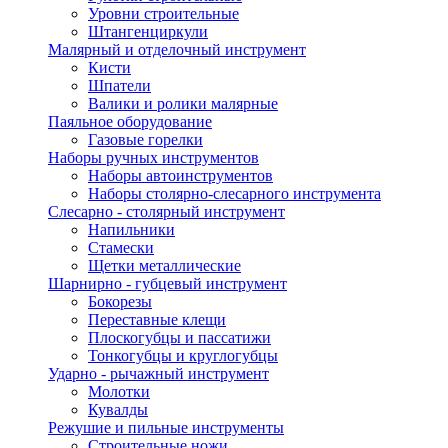
Уровни строительные
Штангенциркули
Малярный и отделочный инструмент
Кисти
Шпатели
Валики и ролики малярные
Паяльное оборудование
Газовые горелки
Наборы ручных инструментов
Наборы автоинструментов
Наборы столярно-слесарного инструмента
Слесарно - столярный инструмент
Напильники
Стамески
Щетки металлические
Шарнирно - губцевый инструмент
Бокорезы
Переставные клещи
Плоскогубцы и пассатижи
Тонкогубцы и круглогубцы
Ударно - рычажный инструмент
Молотки
Кувалды
Режушие и пильные инструменты
Строительные ножи