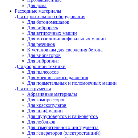
Для дома
Расходные материалы
Для строительного оборудования
Для бетономешалок
Для виброреек
Для затирочных машин
Для мозаично-шлифовальных машин
Для резчиков
К установкам для сверления бетона
Для вибраторов
Для виброплит
Для уборочной техники
Для пылесосов
Для моек высокого давления
Для подметальных и поломоечных машин
Для инструмента
Абразивные материалы
Для компрессоров
Для краскопультов
Для шлифмашин
Для шуруповёртов и гайковёртов
Для лобзиков
Для измерительного инструмента
Для генераторов (электростанций)