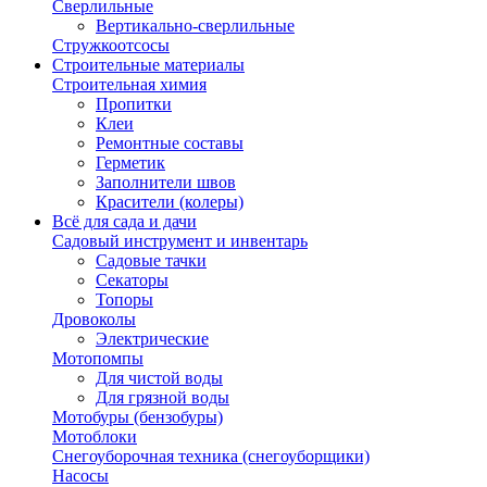
Сверлильные
Вертикально-сверлильные
Стружкоотсосы
Строительные материалы
Строительная химия
Пропитки
Клеи
Ремонтные составы
Герметик
Заполнители швов
Красители (колеры)
Всё для сада и дачи
Садовый инструмент и инвентарь
Садовые тачки
Секаторы
Топоры
Дровоколы
Электрические
Мотопомпы
Для чистой воды
Для грязной воды
Мотобуры (бензобуры)
Мотоблоки
Снегоуборочная техника (снегоуборщики)
Насосы