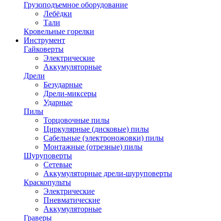
Грузоподъемное оборудование
Лебёдки
Тали
Кровельные горелки
Инструмент
Гайковерты
Электрические
Аккумуляторные
Дрели
Безударные
Дрели-миксеры
Ударные
Пилы
Торцовочные пилы
Циркулярные (дисковые) пилы
Сабельные (электроножовки) пилы
Монтажные (отрезные) пилы
Шуруповерты
Сетевые
Аккумуляторные дрели-шуруповерты
Краскопульты
Электрические
Пневматические
Аккумуляторные
Граверы