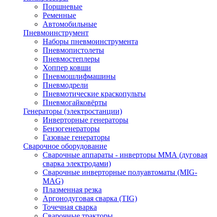
Поршневые
Ременные
Автомобильные
Пневмоинструмент
Наборы пневмоинструмента
Пневмопистолеты
Пневмостеплеры
Хоппер ковши
Пневмошлифмашины
Пневмодрели
Пневмотические краскопульты
Пневмогайковёрты
Генераторы (электростанции)
Инверторные генераторы
Бензогенераторы
Газовые генераторы
Сварочное оборудование
Сварочные аппараты - инверторы ММА (дуговая
сварка электродами)
Сварочные инверторные полуавтоматы (MIG-
MAG)
Плазменная резка
Аргонодуговая сварка (TIG)
Точечная сварка
Сварочные тракторы