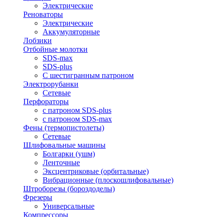
Электрические
Реноваторы
Электрические
Аккумуляторные
Лобзики
Отбойные молотки
SDS-max
SDS-plus
С шестигранным патроном
Электрорубанки
Сетевые
Перфораторы
с патроном SDS-plus
с патроном SDS-max
Фены (термопистолеты)
Сетевые
Шлифовальные машины
Болгарки (ушм)
Ленточные
Эксцентриковые (орбитальные)
Вибрационные (плоскошлифовальные)
Штроборезы (бороздоделы)
Фрезеры
Универсальные
Компрессоры