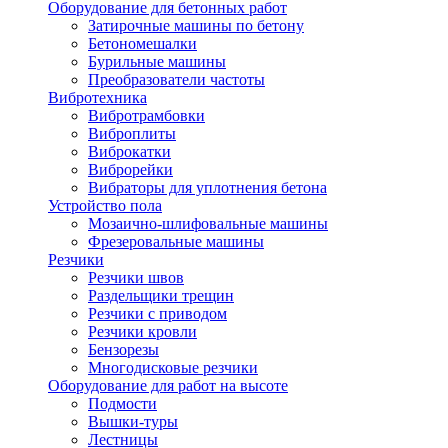
Оборудование для бетонных работ
Затирочные машины по бетону
Бетономешалки
Бурильные машины
Преобразователи частоты
Вибротехника
Вибротрамбовки
Виброплиты
Виброкатки
Виброрейки
Вибраторы для уплотнения бетона
Устройство пола
Мозаично-шлифовальные машины
Фрезеровальные машины
Резчики
Резчики швов
Раздельщики трещин
Резчики с приводом
Резчики кровли
Бензорезы
Многодисковые резчики
Оборудование для работ на высоте
Подмости
Вышки-туры
Лестницы