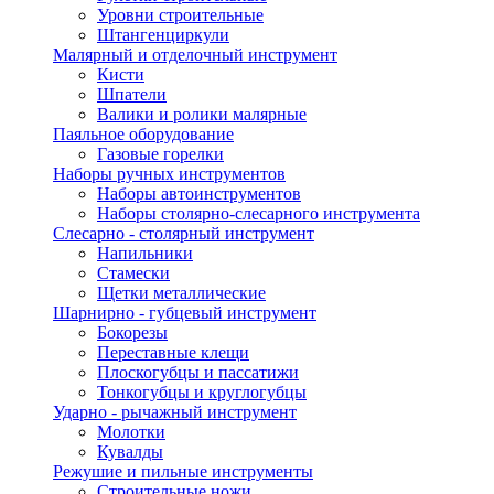
Уровни строительные
Штангенциркули
Малярный и отделочный инструмент
Кисти
Шпатели
Валики и ролики малярные
Паяльное оборудование
Газовые горелки
Наборы ручных инструментов
Наборы автоинструментов
Наборы столярно-слесарного инструмента
Слесарно - столярный инструмент
Напильники
Стамески
Щетки металлические
Шарнирно - губцевый инструмент
Бокорезы
Переставные клещи
Плоскогубцы и пассатижи
Тонкогубцы и круглогубцы
Ударно - рычажный инструмент
Молотки
Кувалды
Режушие и пильные инструменты
Строительные ножи