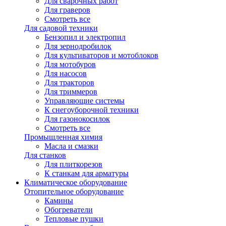
Для сварочных работ
Для граверов
Смотреть все
Для садовой техники
Бензопил и электропил
Для зернодробилок
Для культиваторов и мотоблоков
Для мотобуров
Для насосов
Для тракторов
Для триммеров
Управляющие системы
К снегоуборочной техники
Для газонокосилок
Смотреть все
Промышленная химия
Масла и смазки
Для станков
Для плиткорезов
К станкам для арматуры
Климатическое оборудование
Отопительное оборудование
Камины
Обогреватели
Тепловые пушки