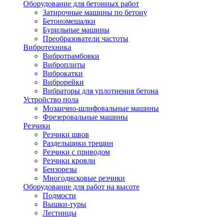
Оборудование для бетонных работ
Затирочные машины по бетону
Бетономешалки
Бурильные машины
Преобразователи частоты
Вибротехника
Вибротрамбовки
Виброплиты
Виброкатки
Виброрейки
Вибраторы для уплотнения бетона
Устройство пола
Мозаично-шлифовальные машины
Фрезеровальные машины
Резчики
Резчики швов
Раздельщики трещин
Резчики с приводом
Резчики кровли
Бензорезы
Многодисковые резчики
Оборудование для работ на высоте
Подмости
Вышки-туры
Лестницы