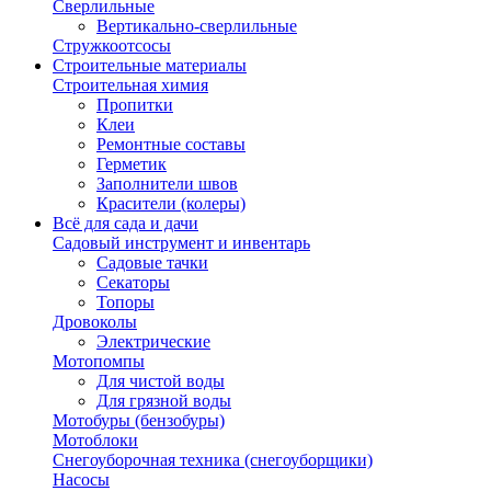
Сверлильные
Вертикально-сверлильные
Стружкоотсосы
Строительные материалы
Строительная химия
Пропитки
Клеи
Ремонтные составы
Герметик
Заполнители швов
Красители (колеры)
Всё для сада и дачи
Садовый инструмент и инвентарь
Садовые тачки
Секаторы
Топоры
Дровоколы
Электрические
Мотопомпы
Для чистой воды
Для грязной воды
Мотобуры (бензобуры)
Мотоблоки
Снегоуборочная техника (снегоуборщики)
Насосы