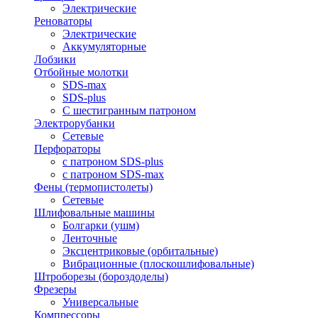
Электрические
Реноваторы
Электрические
Аккумуляторные
Лобзики
Отбойные молотки
SDS-max
SDS-plus
С шестигранным патроном
Электрорубанки
Сетевые
Перфораторы
с патроном SDS-plus
с патроном SDS-max
Фены (термопистолеты)
Сетевые
Шлифовальные машины
Болгарки (ушм)
Ленточные
Эксцентриковые (орбитальные)
Вибрационные (плоскошлифовальные)
Штроборезы (бороздоделы)
Фрезеры
Универсальные
Компрессоры