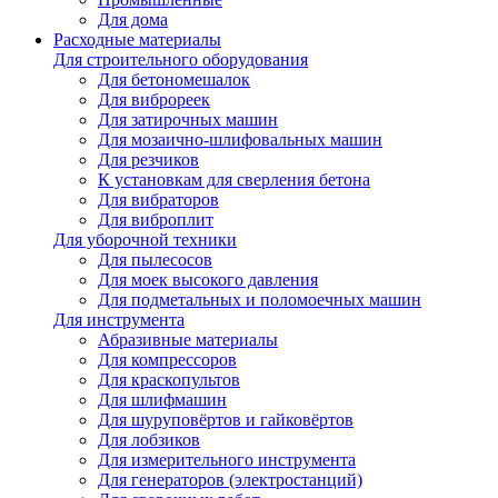
Для дома
Расходные материалы
Для строительного оборудования
Для бетономешалок
Для виброреек
Для затирочных машин
Для мозаично-шлифовальных машин
Для резчиков
К установкам для сверления бетона
Для вибраторов
Для виброплит
Для уборочной техники
Для пылесосов
Для моек высокого давления
Для подметальных и поломоечных машин
Для инструмента
Абразивные материалы
Для компрессоров
Для краскопультов
Для шлифмашин
Для шуруповёртов и гайковёртов
Для лобзиков
Для измерительного инструмента
Для генераторов (электростанций)