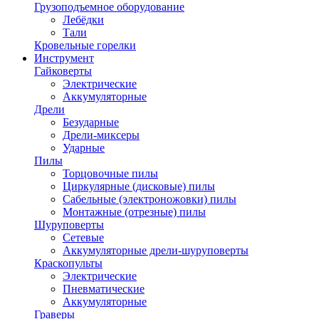
Грузоподъемное оборудование
Лебёдки
Тали
Кровельные горелки
Инструмент
Гайковерты
Электрические
Аккумуляторные
Дрели
Безударные
Дрели-миксеры
Ударные
Пилы
Торцовочные пилы
Циркулярные (дисковые) пилы
Сабельные (электроножовки) пилы
Монтажные (отрезные) пилы
Шуруповерты
Сетевые
Аккумуляторные дрели-шуруповерты
Краскопульты
Электрические
Пневматические
Аккумуляторные
Граверы