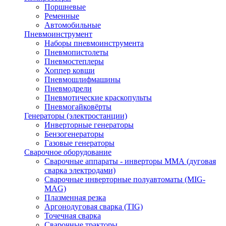
Поршневые
Ременные
Автомобильные
Пневмоинструмент
Наборы пневмоинструмента
Пневмопистолеты
Пневмостеплеры
Хоппер ковши
Пневмошлифмашины
Пневмодрели
Пневмотические краскопульты
Пневмогайковёрты
Генераторы (электростанции)
Инверторные генераторы
Бензогенераторы
Газовые генераторы
Сварочное оборудование
Сварочные аппараты - инверторы ММА (дуговая
сварка электродами)
Сварочные инверторные полуавтоматы (MIG-
MAG)
Плазменная резка
Аргонодуговая сварка (TIG)
Точечная сварка
Сварочные тракторы