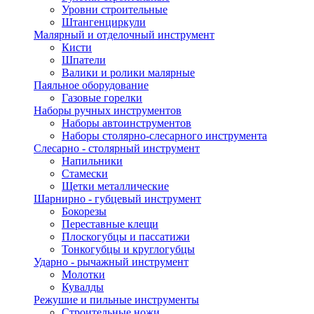
Уровни строительные
Штангенциркули
Малярный и отделочный инструмент
Кисти
Шпатели
Валики и ролики малярные
Паяльное оборудование
Газовые горелки
Наборы ручных инструментов
Наборы автоинструментов
Наборы столярно-слесарного инструмента
Слесарно - столярный инструмент
Напильники
Стамески
Щетки металлические
Шарнирно - губцевый инструмент
Бокорезы
Переставные клещи
Плоскогубцы и пассатижи
Тонкогубцы и круглогубцы
Ударно - рычажный инструмент
Молотки
Кувалды
Режушие и пильные инструменты
Строительные ножи