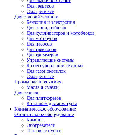
Для сварочных работ
Для граверов
Смотреть все
Для садовой техники
Бензопил и электропил
Для зернодробилок
Для культиваторов и мотоблоков
Для мотобуров
Для насосов
Для тракторов
Для триммеров
Управляющие системы
К снегоуборочной техники
Для газонокосилок
Смотреть все
Промышленная химия
Масла и смазки
Для станков
Для плиткорезов
К станкам для арматуры
Климатическое оборудование
Отопительное оборудование
Камины
Обогреватели
Тепловые пушки