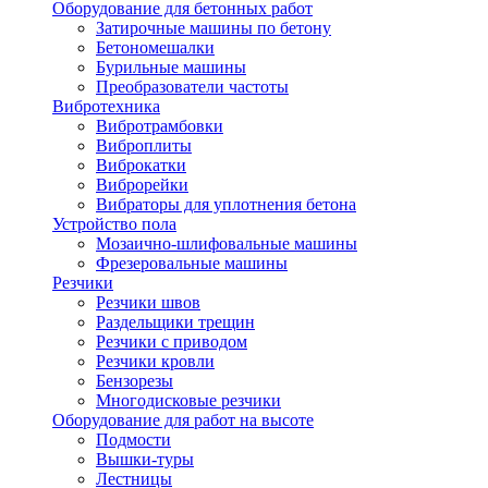
Оборудование для бетонных работ
Затирочные машины по бетону
Бетономешалки
Бурильные машины
Преобразователи частоты
Вибротехника
Вибротрамбовки
Виброплиты
Виброкатки
Виброрейки
Вибраторы для уплотнения бетона
Устройство пола
Мозаично-шлифовальные машины
Фрезеровальные машины
Резчики
Резчики швов
Раздельщики трещин
Резчики с приводом
Резчики кровли
Бензорезы
Многодисковые резчики
Оборудование для работ на высоте
Подмости
Вышки-туры
Лестницы