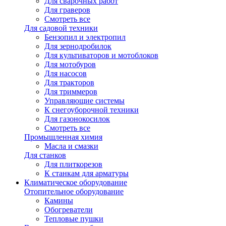
Для сварочных работ
Для граверов
Смотреть все
Для садовой техники
Бензопил и электропил
Для зернодробилок
Для культиваторов и мотоблоков
Для мотобуров
Для насосов
Для тракторов
Для триммеров
Управляющие системы
К снегоуборочной техники
Для газонокосилок
Смотреть все
Промышленная химия
Масла и смазки
Для станков
Для плиткорезов
К станкам для арматуры
Климатическое оборудование
Отопительное оборудование
Камины
Обогреватели
Тепловые пушки