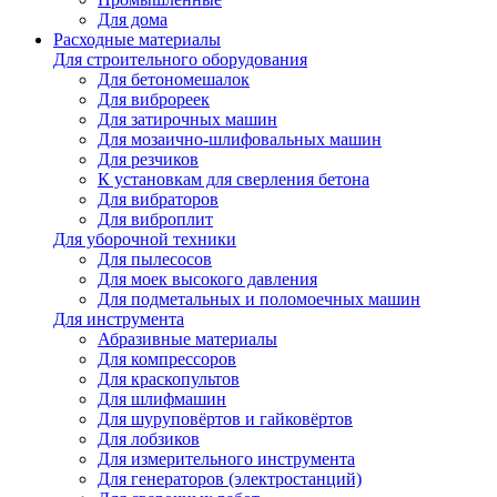
Для дома
Расходные материалы
Для строительного оборудования
Для бетономешалок
Для виброреек
Для затирочных машин
Для мозаично-шлифовальных машин
Для резчиков
К установкам для сверления бетона
Для вибраторов
Для виброплит
Для уборочной техники
Для пылесосов
Для моек высокого давления
Для подметальных и поломоечных машин
Для инструмента
Абразивные материалы
Для компрессоров
Для краскопультов
Для шлифмашин
Для шуруповёртов и гайковёртов
Для лобзиков
Для измерительного инструмента
Для генераторов (электростанций)