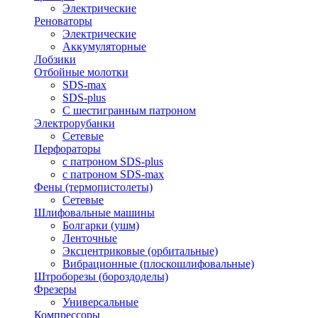
Электрические
Реноваторы
Электрические
Аккумуляторные
Лобзики
Отбойные молотки
SDS-max
SDS-plus
С шестигранным патроном
Электрорубанки
Сетевые
Перфораторы
с патроном SDS-plus
с патроном SDS-max
Фены (термопистолеты)
Сетевые
Шлифовальные машины
Болгарки (ушм)
Ленточные
Эксцентриковые (орбитальные)
Вибрационные (плоскошлифовальные)
Штроборезы (бороздоделы)
Фрезеры
Универсальные
Компрессоры