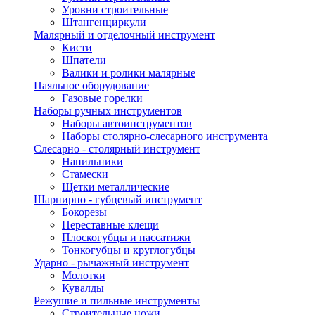
Уровни строительные
Штангенциркули
Малярный и отделочный инструмент
Кисти
Шпатели
Валики и ролики малярные
Паяльное оборудование
Газовые горелки
Наборы ручных инструментов
Наборы автоинструментов
Наборы столярно-слесарного инструмента
Слесарно - столярный инструмент
Напильники
Стамески
Щетки металлические
Шарнирно - губцевый инструмент
Бокорезы
Переставные клещи
Плоскогубцы и пассатижи
Тонкогубцы и круглогубцы
Ударно - рычажный инструмент
Молотки
Кувалды
Режушие и пильные инструменты
Строительные ножи