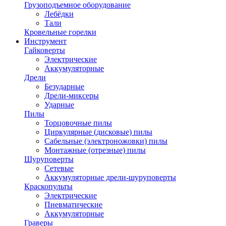
Грузоподъемное оборудование
Лебёдки
Тали
Кровельные горелки
Инструмент
Гайковерты
Электрические
Аккумуляторные
Дрели
Безударные
Дрели-миксеры
Ударные
Пилы
Торцовочные пилы
Циркулярные (дисковые) пилы
Сабельные (электроножовки) пилы
Монтажные (отрезные) пилы
Шуруповерты
Сетевые
Аккумуляторные дрели-шуруповерты
Краскопульты
Электрические
Пневматические
Аккумуляторные
Граверы