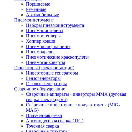
Поршневые
Ременные
Автомобильные
Пневмоинструмент
Наборы пневмоинструмента
Пневмопистолеты
Пневмостеплеры
Хоппер ковши
Пневмошлифмашины
Пневмодрели
Пневмотические краскопульты
Пневмогайковёрты
Генераторы (электростанции)
Инверторные генераторы
Бензогенераторы
Газовые генераторы
Сварочное оборудование
Сварочные аппараты - инверторы ММА (дуговая
сварка электродами)
Сварочные инверторные полуавтоматы (MIG-
MAG)
Плазменная резка
Аргонодуговая сварка (TIG)
Точечная сварка
Сварочные тракторы