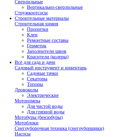
Сверлильные
Вертикально-сверлильные
Стружкоотсосы
Строительные материалы
Строительная химия
Пропитки
Клеи
Ремонтные составы
Герметик
Заполнители швов
Красители (колеры)
Всё для сада и дачи
Садовый инструмент и инвентарь
Садовые тачки
Секаторы
Топоры
Дровоколы
Электрические
Мотопомпы
Для чистой воды
Для грязной воды
Мотобуры (бензобуры)
Мотоблоки
Снегоуборочная техника (снегоуборщики)
Насосы