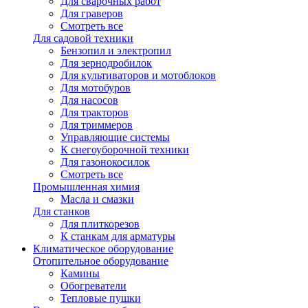
Для сварочных работ
Для граверов
Смотреть все
Для садовой техники
Бензопил и электропил
Для зернодробилок
Для культиваторов и мотоблоков
Для мотобуров
Для насосов
Для тракторов
Для триммеров
Управляющие системы
К снегоуборочной техники
Для газонокосилок
Смотреть все
Промышленная химия
Масла и смазки
Для станков
Для плиткорезов
К станкам для арматуры
Климатическое оборудование
Отопительное оборудование
Камины
Обогреватели
Тепловые пушки