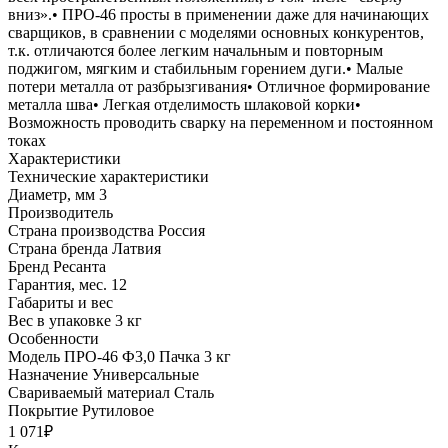
вниз».• ПРО-46 просты в применении даже для начинающих
сварщиков, в сравнении с моделями основных конкурентов,
т.к. отличаются более легким начальным и повторным
поджигом, мягким и стабильным горением дуги.• Малые
потери металла от разбрызгивания• Отличное формирование
металла шва• Легкая отделимость шлаковой корки•
Возможность проводить сварку на переменном и постоянном
токах
Характеристики
Технические характеристики
Диаметр, мм
3
Производитель
Страна производства
Россия
Страна бренда
Латвия
Бренд
Ресанта
Гарантия, мес.
12
Габариты и вес
Вес в упаковке
3 кг
Особенности
Модель
ПРО-46 Ф3,0 Пачка 3 кг
Назначение
Универсальные
Свариваемый материал
Сталь
Покрытие
Рутиловое
1 071₽