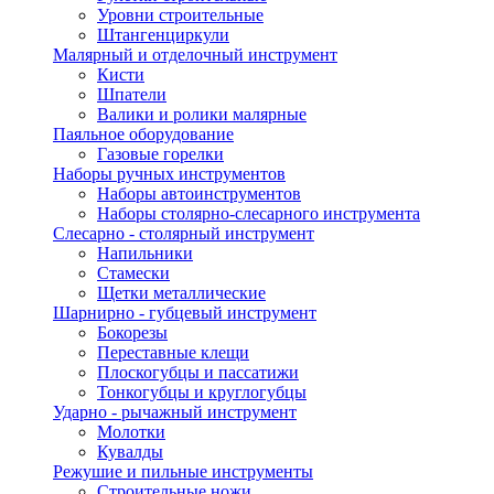
Уровни строительные
Штангенциркули
Малярный и отделочный инструмент
Кисти
Шпатели
Валики и ролики малярные
Паяльное оборудование
Газовые горелки
Наборы ручных инструментов
Наборы автоинструментов
Наборы столярно-слесарного инструмента
Слесарно - столярный инструмент
Напильники
Стамески
Щетки металлические
Шарнирно - губцевый инструмент
Бокорезы
Переставные клещи
Плоскогубцы и пассатижи
Тонкогубцы и круглогубцы
Ударно - рычажный инструмент
Молотки
Кувалды
Режушие и пильные инструменты
Строительные ножи