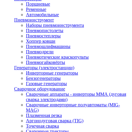
Поршневые
Ременные
Автомобильные
Пневмоинструмент
Наборы пневмоинструмента
Пневмопистолеты
Пневмостеплеры
Хоппер ковши
Пневмошлифмашины
Пневмодрели
Пневмотические краскопульты
Пневмогайковёрты
Генераторы (электростанции)
Инверторные генераторы
Бензогенераторы
Газовые генераторы
Сварочное оборудование
Сварочные аппараты - инверторы ММА (дуговая
сварка электродами)
Сварочные инверторные полуавтоматы (MIG-
MAG)
Плазменная резка
Аргонодуговая сварка (TIG)
Точечная сварка
Сварочные тракторы