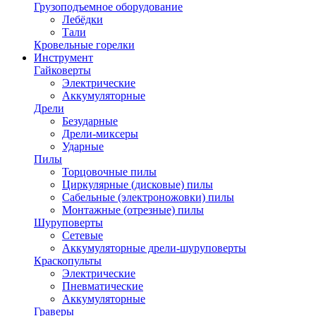
Грузоподъемное оборудование
Лебёдки
Тали
Кровельные горелки
Инструмент
Гайковерты
Электрические
Аккумуляторные
Дрели
Безударные
Дрели-миксеры
Ударные
Пилы
Торцовочные пилы
Циркулярные (дисковые) пилы
Сабельные (электроножовки) пилы
Монтажные (отрезные) пилы
Шуруповерты
Сетевые
Аккумуляторные дрели-шуруповерты
Краскопульты
Электрические
Пневматические
Аккумуляторные
Граверы