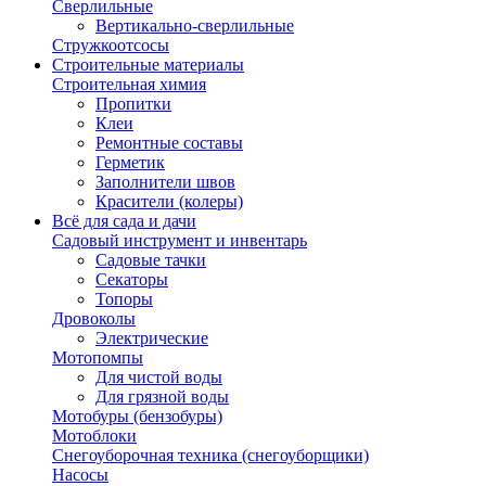
Сверлильные
Вертикально-сверлильные
Стружкоотсосы
Строительные материалы
Строительная химия
Пропитки
Клеи
Ремонтные составы
Герметик
Заполнители швов
Красители (колеры)
Всё для сада и дачи
Садовый инструмент и инвентарь
Садовые тачки
Секаторы
Топоры
Дровоколы
Электрические
Мотопомпы
Для чистой воды
Для грязной воды
Мотобуры (бензобуры)
Мотоблоки
Снегоуборочная техника (снегоуборщики)
Насосы