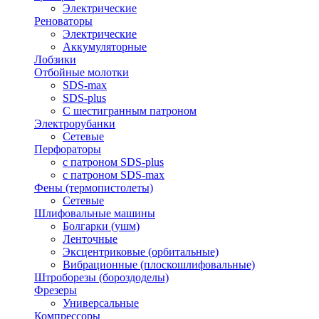
Электрические
Реноваторы
Электрические
Аккумуляторные
Лобзики
Отбойные молотки
SDS-max
SDS-plus
С шестигранным патроном
Электрорубанки
Сетевые
Перфораторы
с патроном SDS-plus
с патроном SDS-max
Фены (термопистолеты)
Сетевые
Шлифовальные машины
Болгарки (ушм)
Ленточные
Эксцентриковые (орбитальные)
Вибрационные (плоскошлифовальные)
Штроборезы (бороздоделы)
Фрезеры
Универсальные
Компрессоры