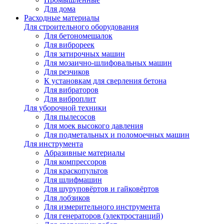
Для дома
Расходные материалы
Для строительного оборудования
Для бетономешалок
Для виброреек
Для затирочных машин
Для мозаично-шлифовальных машин
Для резчиков
К установкам для сверления бетона
Для вибраторов
Для виброплит
Для уборочной техники
Для пылесосов
Для моек высокого давления
Для подметальных и поломоечных машин
Для инструмента
Абразивные материалы
Для компрессоров
Для краскопультов
Для шлифмашин
Для шуруповёртов и гайковёртов
Для лобзиков
Для измерительного инструмента
Для генераторов (электростанций)