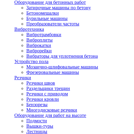
Оборудование для бетонных работ
Затирочные машины по бетону
Бетономешалки
Бурильные машины
Преобразователи частоты
Вибротехника
Вибротрамбовки
Виброплиты
Виброкатки
Виброрейки
Вибраторы для уплотнения бетона
Устройство пола
Мозаично-шлифовальные машины
Фрезеровальные машины
Резчики
Резчики швов
Раздельщики трещин
Резчики с приводом
Резчики кровли
Бензорезы
Многодисковые резчики
Оборудование для работ на высоте
Подмости
Вышки-туры
Лестницы