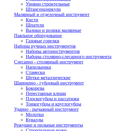
Уровни строительные
Штангенциркули
Малярный и отделочный инструмент
Кисти
Шпатели
Валики и ролики малярные
Паяльное оборудование
Газовые горелки
Наборы ручных инструментов
Наборы автоинструментов
Наборы столярно-слесарного инструмента
Слесарно - столярный инструмент
Напильники
Стамески
Щетки металлические
Шарнирно - губцевый инструмент
Бокорезы
Переставные клещи
Плоскогубцы и пассатижи
Тонкогубцы и круглогубцы
Ударно - рычажный инструмент
Молотки
Кувалды
Режушие и пильные инструменты
Строительные ножи