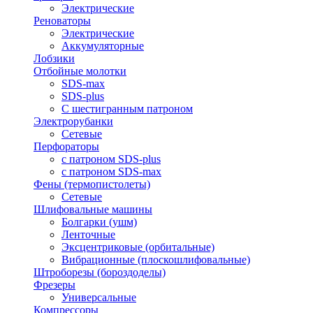
Электрические
Реноваторы
Электрические
Аккумуляторные
Лобзики
Отбойные молотки
SDS-max
SDS-plus
С шестигранным патроном
Электрорубанки
Сетевые
Перфораторы
с патроном SDS-plus
с патроном SDS-max
Фены (термопистолеты)
Сетевые
Шлифовальные машины
Болгарки (ушм)
Ленточные
Эксцентриковые (орбитальные)
Вибрационные (плоскошлифовальные)
Штроборезы (бороздоделы)
Фрезеры
Универсальные
Компрессоры