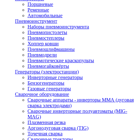
Поршневые
Ременные
Автомобильные
Пневмоинструмент
Наборы пневмоинструмента
Пневмопистолеты
Пневмостеплеры
Хоппер ковши
Пневмошлифмашины
Пневмодрели
Пневмотические краскопульты
Пневмогайковёрты
Генераторы (электростанции)
Инверторные генераторы
Бензогенераторы
Газовые генераторы
Сварочное оборудование
Сварочные аппараты - инверторы ММА (дуговая
сварка электродами)
Сварочные инверторные полуавтоматы (MIG-
MAG)
Плазменная резка
Аргонодуговая сварка (TIG)
Точечная сварка
Сварочные тракторы