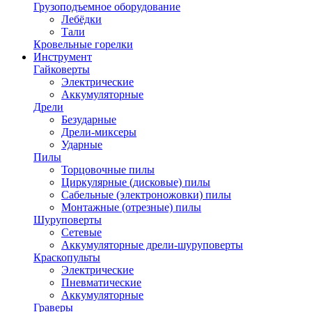
Грузоподъемное оборудование
Лебёдки
Тали
Кровельные горелки
Инструмент
Гайковерты
Электрические
Аккумуляторные
Дрели
Безударные
Дрели-миксеры
Ударные
Пилы
Торцовочные пилы
Циркулярные (дисковые) пилы
Сабельные (электроножовки) пилы
Монтажные (отрезные) пилы
Шуруповерты
Сетевые
Аккумуляторные дрели-шуруповерты
Краскопульты
Электрические
Пневматические
Аккумуляторные
Граверы