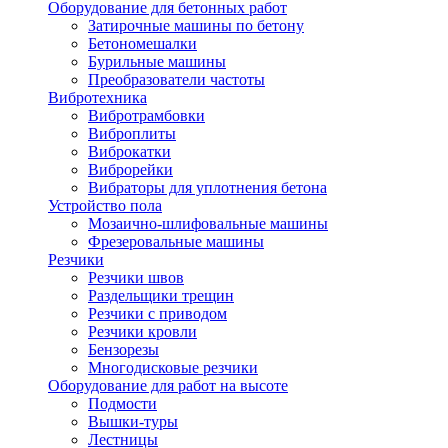
Оборудование для бетонных работ
Затирочные машины по бетону
Бетономешалки
Бурильные машины
Преобразователи частоты
Вибротехника
Вибротрамбовки
Виброплиты
Виброкатки
Виброрейки
Вибраторы для уплотнения бетона
Устройство пола
Мозаично-шлифовальные машины
Фрезеровальные машины
Резчики
Резчики швов
Раздельщики трещин
Резчики с приводом
Резчики кровли
Бензорезы
Многодисковые резчики
Оборудование для работ на высоте
Подмости
Вышки-туры
Лестницы