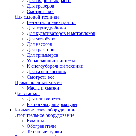
Для сварочных работ
Для граверов
Смотреть все
Для садовой техники
Бензопил и электропил
Для зернодробилок
Для культиваторов и мотоблоков
Для мотобуров
Для насосов
Для тракторов
Для триммеров
Управляющие системы
К снегоуборочной техники
Для газонокосилок
Смотреть все
Промышленная химия
Масла и смазки
Для станков
Для плиткорезов
К станкам для арматуры
Климатическое оборудование
Отопительное оборудование
Камины
Обогреватели
Тепловые пушки