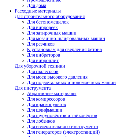
Для дома
Расходные материалы
Для строительного оборудования
Для бетономешалок
Для виброреек
Для затирочных машин
Для мозаично-шлифовальных машин
Для резчиков
К установкам для сверления бетона
Для вибраторов
Для виброплит
Для уборочной техники
Для пылесосов
Для моек высокого давления
Для подметальных и поломоечных машин
Для инструмента
Абразивные материалы
Для компрессоров
Для краскопультов
Для шлифмашин
Для шуруповёртов и гайковёртов
Для лобзиков
Для измерительного инструмента
Для генераторов (электростанций)