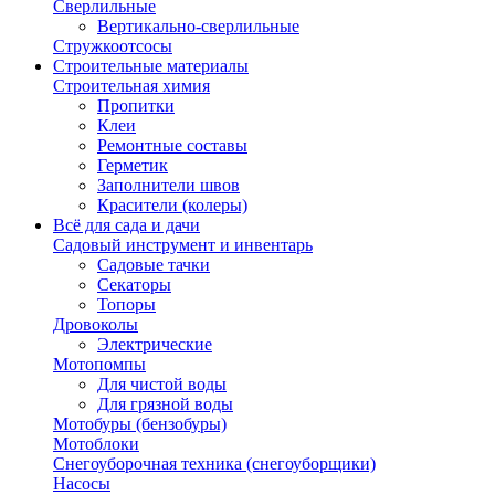
Сверлильные
Вертикально-сверлильные
Стружкоотсосы
Строительные материалы
Строительная химия
Пропитки
Клеи
Ремонтные составы
Герметик
Заполнители швов
Красители (колеры)
Всё для сада и дачи
Садовый инструмент и инвентарь
Садовые тачки
Секаторы
Топоры
Дровоколы
Электрические
Мотопомпы
Для чистой воды
Для грязной воды
Мотобуры (бензобуры)
Мотоблоки
Снегоуборочная техника (снегоуборщики)
Насосы