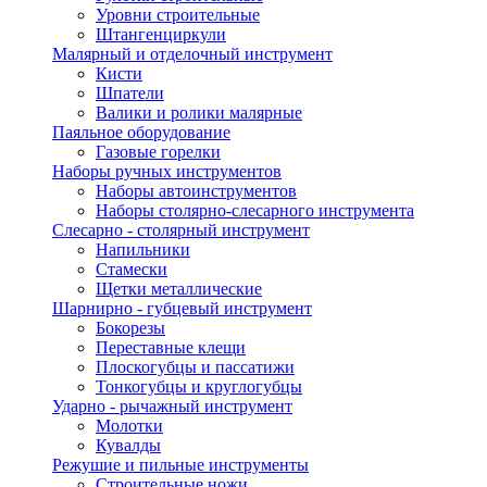
Уровни строительные
Штангенциркули
Малярный и отделочный инструмент
Кисти
Шпатели
Валики и ролики малярные
Паяльное оборудование
Газовые горелки
Наборы ручных инструментов
Наборы автоинструментов
Наборы столярно-слесарного инструмента
Слесарно - столярный инструмент
Напильники
Стамески
Щетки металлические
Шарнирно - губцевый инструмент
Бокорезы
Переставные клещи
Плоскогубцы и пассатижи
Тонкогубцы и круглогубцы
Ударно - рычажный инструмент
Молотки
Кувалды
Режушие и пильные инструменты
Строительные ножи