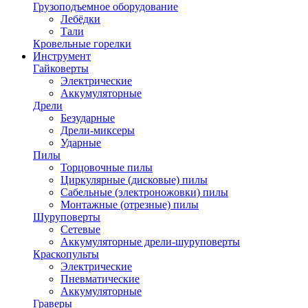
Грузоподъемное оборудование
Лебёдки
Тали
Кровельные горелки
Инструмент
Гайковерты
Электрические
Аккумуляторные
Дрели
Безударные
Дрели-миксеры
Ударные
Пилы
Торцовочные пилы
Циркулярные (дисковые) пилы
Сабельные (электроножовки) пилы
Монтажные (отрезные) пилы
Шуруповерты
Сетевые
Аккумуляторные дрели-шуруповерты
Краскопульты
Электрические
Пневматические
Аккумуляторные
Граверы