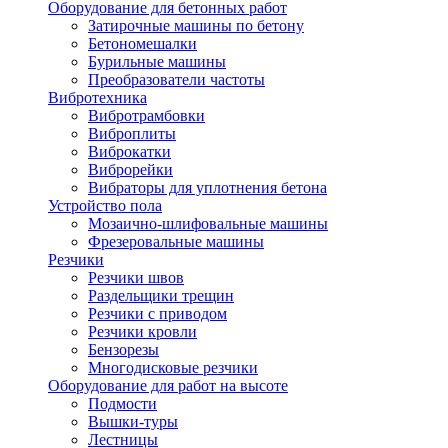
Оборудование для бетонных работ
Затирочные машины по бетону
Бетономешалки
Бурильные машины
Преобразователи частоты
Вибротехника
Вибротрамбовки
Виброплиты
Виброкатки
Виброрейки
Вибраторы для уплотнения бетона
Устройство пола
Мозаично-шлифовальные машины
Фрезеровальные машины
Резчики
Резчики швов
Раздельщики трещин
Резчики с приводом
Резчики кровли
Бензорезы
Многодисковые резчики
Оборудование для работ на высоте
Подмости
Вышки-туры
Лестницы