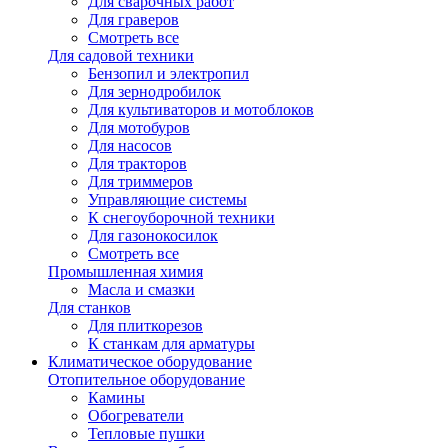
Для сварочных работ
Для граверов
Смотреть все
Для садовой техники
Бензопил и электропил
Для зернодробилок
Для культиваторов и мотоблоков
Для мотобуров
Для насосов
Для тракторов
Для триммеров
Управляющие системы
К снегоуборочной техники
Для газонокосилок
Смотреть все
Промышленная химия
Масла и смазки
Для станков
Для плиткорезов
К станкам для арматуры
Климатическое оборудование
Отопительное оборудование
Камины
Обогреватели
Тепловые пушки