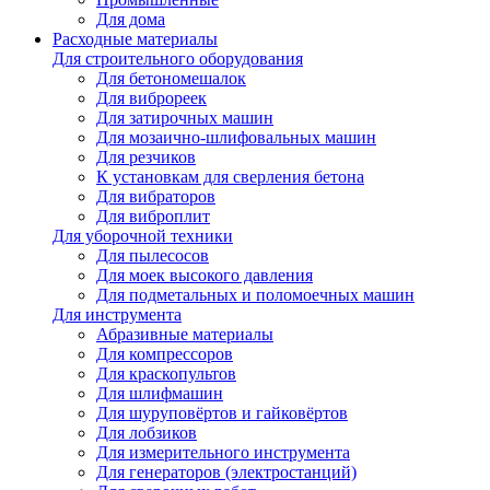
Для дома
Расходные материалы
Для строительного оборудования
Для бетономешалок
Для виброреек
Для затирочных машин
Для мозаично-шлифовальных машин
Для резчиков
К установкам для сверления бетона
Для вибраторов
Для виброплит
Для уборочной техники
Для пылесосов
Для моек высокого давления
Для подметальных и поломоечных машин
Для инструмента
Абразивные материалы
Для компрессоров
Для краскопультов
Для шлифмашин
Для шуруповёртов и гайковёртов
Для лобзиков
Для измерительного инструмента
Для генераторов (электростанций)