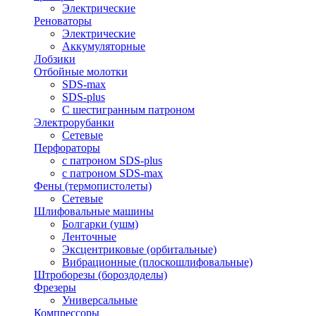
Электрические
Реноваторы
Электрические
Аккумуляторные
Лобзики
Отбойные молотки
SDS-max
SDS-plus
С шестигранным патроном
Электрорубанки
Сетевые
Перфораторы
с патроном SDS-plus
с патроном SDS-max
Фены (термопистолеты)
Сетевые
Шлифовальные машины
Болгарки (ушм)
Ленточные
Эксцентриковые (орбитальные)
Вибрационные (плоскошлифовальные)
Штроборезы (бороздоделы)
Фрезеры
Универсальные
Компрессоры