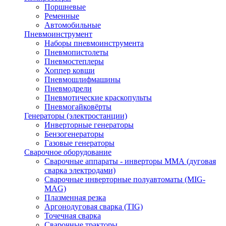
Поршневые
Ременные
Автомобильные
Пневмоинструмент
Наборы пневмоинструмента
Пневмопистолеты
Пневмостеплеры
Хоппер ковши
Пневмошлифмашины
Пневмодрели
Пневмотические краскопульты
Пневмогайковёрты
Генераторы (электростанции)
Инверторные генераторы
Бензогенераторы
Газовые генераторы
Сварочное оборудование
Сварочные аппараты - инверторы ММА (дуговая
сварка электродами)
Сварочные инверторные полуавтоматы (MIG-
MAG)
Плазменная резка
Аргонодуговая сварка (TIG)
Точечная сварка
Сварочные тракторы