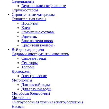
Сверлильные
Вертикально-сверлильные
Стружкоотсосы
Строительные материалы
Строительная химия
Пропитки
Клеи
Ремонтные составы
Герметик
Заполнители швов
Красители (колеры)
Всё для сада и дачи
Садовый инструмент и инвентарь
Садовые тачки
Секаторы
Топоры
Дровоколы
Электрические
Мотопомпы
Для чистой воды
Для грязной воды
Мотобуры (бензобуры)
Мотоблоки
Снегоуборочная техника (снегоуборщики)
Насосы