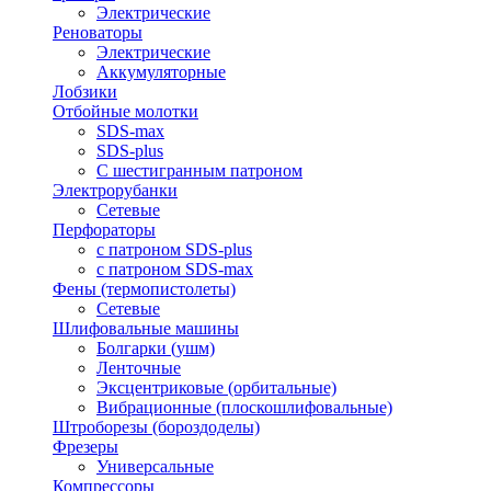
Электрические
Реноваторы
Электрические
Аккумуляторные
Лобзики
Отбойные молотки
SDS-max
SDS-plus
С шестигранным патроном
Электрорубанки
Сетевые
Перфораторы
с патроном SDS-plus
с патроном SDS-max
Фены (термопистолеты)
Сетевые
Шлифовальные машины
Болгарки (ушм)
Ленточные
Эксцентриковые (орбитальные)
Вибрационные (плоскошлифовальные)
Штроборезы (бороздоделы)
Фрезеры
Универсальные
Компрессоры