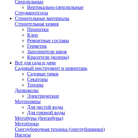
Сверлильные
Вертикально-сверлильные
Стружкоотсосы
Строительные материалы
Строительная химия
Пропитки
Клеи
Ремонтные составы
Герметик
Заполнители швов
Красители (колеры)
Всё для сада и дачи
Садовый инструмент и инвентарь
Садовые тачки
Секаторы
Топоры
Дровоколы
Электрические
Мотопомпы
Для чистой воды
Для грязной воды
Мотобуры (бензобуры)
Мотоблоки
Снегоуборочная техника (снегоуборщики)
Насосы