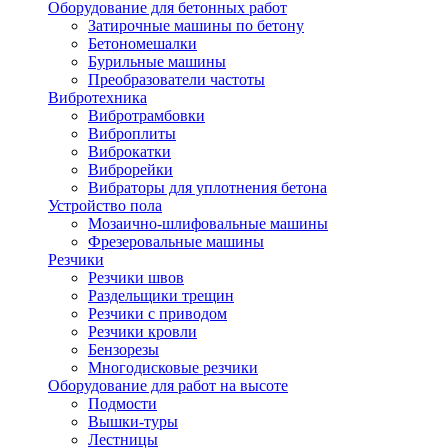
Оборудование для бетонных работ
Затирочные машины по бетону
Бетономешалки
Бурильные машины
Преобразователи частоты
Вибротехника
Вибротрамбовки
Виброплиты
Виброкатки
Виброрейки
Вибраторы для уплотнения бетона
Устройство пола
Мозаично-шлифовальные машины
Фрезеровальные машины
Резчики
Резчики швов
Раздельщики трещин
Резчики с приводом
Резчики кровли
Бензорезы
Многодисковые резчики
Оборудование для работ на высоте
Подмости
Вышки-туры
Лестницы