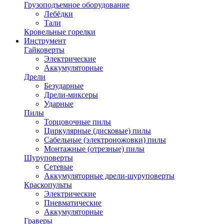
Грузоподъемное оборудование
Лебёдки
Тали
Кровельные горелки
Инструмент
Гайковерты
Электрические
Аккумуляторные
Дрели
Безударные
Дрели-миксеры
Ударные
Пилы
Торцовочные пилы
Циркулярные (дисковые) пилы
Сабельные (электроножовки) пилы
Монтажные (отрезные) пилы
Шуруповерты
Сетевые
Аккумуляторные дрели-шуруповерты
Краскопульты
Электрические
Пневматические
Аккумуляторные
Граверы