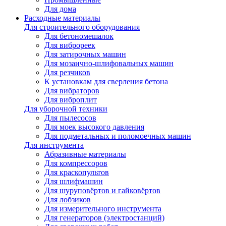
Для дома
Расходные материалы
Для строительного оборудования
Для бетономешалок
Для виброреек
Для затирочных машин
Для мозаично-шлифовальных машин
Для резчиков
К установкам для сверления бетона
Для вибраторов
Для виброплит
Для уборочной техники
Для пылесосов
Для моек высокого давления
Для подметальных и поломоечных машин
Для инструмента
Абразивные материалы
Для компрессоров
Для краскопультов
Для шлифмашин
Для шуруповёртов и гайковёртов
Для лобзиков
Для измерительного инструмента
Для генераторов (электростанций)