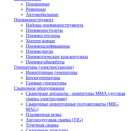
Поршневые
Ременные
Автомобильные
Пневмоинструмент
Наборы пневмоинструмента
Пневмопистолеты
Пневмостеплеры
Хоппер ковши
Пневмошлифмашины
Пневмодрели
Пневмотические краскопульты
Пневмогайковёрты
Генераторы (электростанции)
Инверторные генераторы
Бензогенераторы
Газовые генераторы
Сварочное оборудование
Сварочные аппараты - инверторы ММА (дуговая
сварка электродами)
Сварочные инверторные полуавтоматы (MIG-
MAG)
Плазменная резка
Аргонодуговая сварка (TIG)
Точечная сварка
Сварочные тракторы