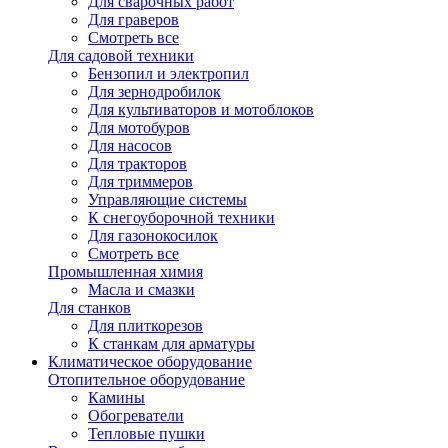
Для сварочных работ
Для граверов
Смотреть все
Для садовой техники
Бензопил и электропил
Для зернодробилок
Для культиваторов и мотоблоков
Для мотобуров
Для насосов
Для тракторов
Для триммеров
Управляющие системы
К снегоуборочной техники
Для газонокосилок
Смотреть все
Промышленная химия
Масла и смазки
Для станков
Для плиткорезов
К станкам для арматуры
Климатическое оборудование
Отопительное оборудование
Камины
Обогреватели
Тепловые пушки