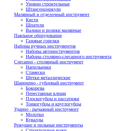
Уровни строительные
Штангенциркули
Малярный и отделочный инструмент
Кисти
Шпатели
Валики и ролики малярные
Паяльное оборудование
Газовые горелки
Наборы ручных инструментов
Наборы автоинструментов
Наборы столярно-слесарного инструмента
Слесарно - столярный инструмент
Напильники
Стамески
Щетки металлические
Шарнирно - губцевый инструмент
Бокорезы
Переставные клещи
Плоскогубцы и пассатижи
Тонкогубцы и круглогубцы
Ударно - рычажный инструмент
Молотки
Кувалды
Режушие и пильные инструменты
Строительные ножи