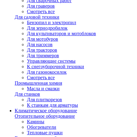
Для сварочных работ
Для граверов
Смотреть все
Для садовой техники
Бензопил и электропил
Для зернодробилок
Для культиваторов и мотоблоков
Для мотобуров
Для насосов
Для тракторов
Для триммеров
Управляющие системы
К снегоуборочной техники
Для газонокосилок
Смотреть все
Промышленная химия
Масла и смазки
Для станков
Для плиткорезов
К станкам для арматуры
Климатическое оборудование
Отопительное оборудование
Камины
Обогреватели
Тепловые пушки