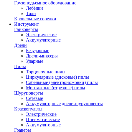
Грузоподъемное оборудование
Лебёдки
Тали
Кровельные горелки
Инструмент
Гайковерты
Электрические
Аккумуляторные
Дрели
Безударные
Дрели-миксеры
Ударные
Пилы
Торцовочные пилы
Циркулярные (дисковые) пилы
Сабельные (электроножовки) пилы
Монтажные (отрезные) пилы
Шуруповерты
Сетевые
Аккумуляторные дрели-шуруповерты
Краскопульты
Электрические
Пневматические
Аккумуляторные
Граверы