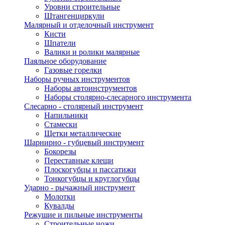
Уровни строительные
Штангенциркули
Малярный и отделочный инструмент
Кисти
Шпатели
Валики и ролики малярные
Паяльное оборудование
Газовые горелки
Наборы ручных инструментов
Наборы автоинструментов
Наборы столярно-слесарного инструмента
Слесарно - столярный инструмент
Напильники
Стамески
Щетки металлические
Шарнирно - губцевый инструмент
Бокорезы
Переставные клещи
Плоскогубцы и пассатижи
Тонкогубцы и круглогубцы
Ударно - рычажный инструмент
Молотки
Кувалды
Режушие и пильные инструменты
Строительные ножи