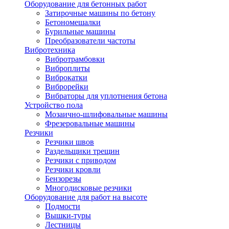
Оборудование для бетонных работ
Затирочные машины по бетону
Бетономешалки
Бурильные машины
Преобразователи частоты
Вибротехника
Вибротрамбовки
Виброплиты
Виброкатки
Виброрейки
Вибраторы для уплотнения бетона
Устройство пола
Мозаично-шлифовальные машины
Фрезеровальные машины
Резчики
Резчики швов
Раздельщики трещин
Резчики с приводом
Резчики кровли
Бензорезы
Многодисковые резчики
Оборудование для работ на высоте
Подмости
Вышки-туры
Лестницы