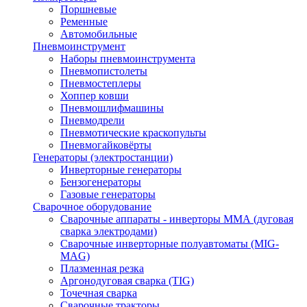
Поршневые
Ременные
Автомобильные
Пневмоинструмент
Наборы пневмоинструмента
Пневмопистолеты
Пневмостеплеры
Хоппер ковши
Пневмошлифмашины
Пневмодрели
Пневмотические краскопульты
Пневмогайковёрты
Генераторы (электростанции)
Инверторные генераторы
Бензогенераторы
Газовые генераторы
Сварочное оборудование
Сварочные аппараты - инверторы ММА (дуговая
сварка электродами)
Сварочные инверторные полуавтоматы (MIG-
MAG)
Плазменная резка
Аргонодуговая сварка (TIG)
Точечная сварка
Сварочные тракторы