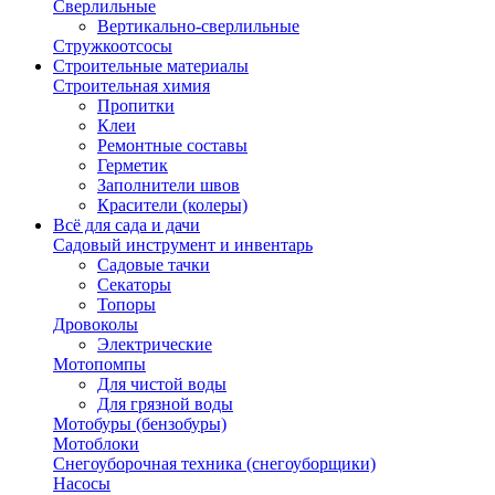
Сверлильные
Вертикально-сверлильные
Стружкоотсосы
Строительные материалы
Строительная химия
Пропитки
Клеи
Ремонтные составы
Герметик
Заполнители швов
Красители (колеры)
Всё для сада и дачи
Садовый инструмент и инвентарь
Садовые тачки
Секаторы
Топоры
Дровоколы
Электрические
Мотопомпы
Для чистой воды
Для грязной воды
Мотобуры (бензобуры)
Мотоблоки
Снегоуборочная техника (снегоуборщики)
Насосы