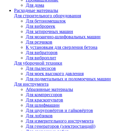
Для дома
Расходные материалы
Для строительного оборудования
Для бетономешалок
Для виброреек
Для затирочных машин
Для мозаично-шлифовальных машин
Для резчиков
К установкам для сверления бетона
Для вибраторов
Для виброплит
Для уборочной техники
Для пылесосов
Для моек высокого давления
Для подметальных и поломоечных машин
Для инструмента
Абразивные материалы
Для компрессоров
Для краскопультов
Для шлифмашин
Для шуруповёртов и гайковёртов
Для лобзиков
Для измерительного инструмента
Для генераторов (электростанций)