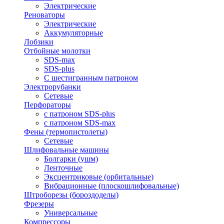
Электрические
Реноваторы
Электрические
Аккумуляторные
Лобзики
Отбойные молотки
SDS-max
SDS-plus
С шестигранным патроном
Электрорубанки
Сетевые
Перфораторы
с патроном SDS-plus
с патроном SDS-max
Фены (термопистолеты)
Сетевые
Шлифовальные машины
Болгарки (ушм)
Ленточные
Эксцентриковые (орбитальные)
Вибрационные (плоскошлифовальные)
Штроборезы (бороздоделы)
Фрезеры
Универсальные
Компрессоры