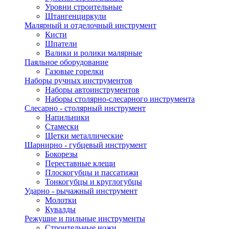
Уровни строительные
Штангенциркули
Малярный и отделочный инструмент
Кисти
Шпатели
Валики и ролики малярные
Паяльное оборудование
Газовые горелки
Наборы ручных инструментов
Наборы автоинструментов
Наборы столярно-слесарного инструмента
Слесарно - столярный инструмент
Напильники
Стамески
Щетки металлические
Шарнирно - губцевый инструмент
Бокорезы
Переставные клещи
Плоскогубцы и пассатижи
Тонкогубцы и круглогубцы
Ударно - рычажный инструмент
Молотки
Кувалды
Режушие и пильные инструменты
Строительные ножи