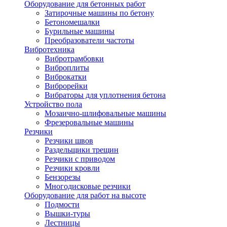
Оборудование для бетонных работ
Затирочные машины по бетону
Бетономешалки
Бурильные машины
Преобразователи частоты
Вибротехника
Вибротрамбовки
Виброплиты
Виброкатки
Виброрейки
Вибраторы для уплотнения бетона
Устройство пола
Мозаично-шлифовальные машины
Фрезеровальные машины
Резчики
Резчики швов
Раздельщики трещин
Резчики с приводом
Резчики кровли
Бензорезы
Многодисковые резчики
Оборудование для работ на высоте
Подмости
Вышки-туры
Лестницы