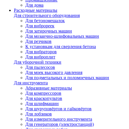
Для дома
Расходные материалы
Для строительного оборудования
Для бетономешалок
Для виброреек
Для затирочных машин
Для мозаично-шлифовальных машин
Для резчиков
К установкам для сверления бетона
Для вибраторов
Для виброплит
Для уборочной техники
Для пылесосов
Для моек высокого давления
Для подметальных и поломоечных машин
Для инструмента
Абразивные материалы
Для компрессоров
Для краскопультов
Для шлифмашин
Для шуруповёртов и гайковёртов
Для лобзиков
Для измерительного инструмента
Для генераторов (электростанций)