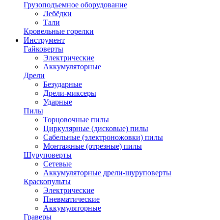
Грузоподъемное оборудование
Лебёдки
Тали
Кровельные горелки
Инструмент
Гайковерты
Электрические
Аккумуляторные
Дрели
Безударные
Дрели-миксеры
Ударные
Пилы
Торцовочные пилы
Циркулярные (дисковые) пилы
Сабельные (электроножовки) пилы
Монтажные (отрезные) пилы
Шуруповерты
Сетевые
Аккумуляторные дрели-шуруповерты
Краскопульты
Электрические
Пневматические
Аккумуляторные
Граверы