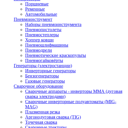
Поршневые
Ременные
Автомобильные
Пневмоинструмент
Наборы пневмоинструмента
Пневмопистолеты
Пневмостеплеры
Хоппер ковши
Пневмошлифмашины
Пневмодрели
Пневмотические краскопульты
Пневмогайковёрты
Генераторы (электростанции)
Инверторные генераторы
Бензогенераторы
Газовые генераторы
Сварочное оборудование
Сварочные аппараты - инверторы ММА (дуговая
сварка электродами)
Сварочные инверторные полуавтоматы (MIG-
MAG)
Плазменная резка
Аргонодуговая сварка (TIG)
Точечная сварка
Сварочные тракторы