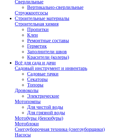
Сверлильные
Вертикально-сверлильные
Стружкоотсосы
Строительные материалы
Строительная химия
Пропитки
Клеи
Ремонтные составы
Герметик
Заполнители швов
Красители (колеры)
Всё для сада и дачи
Садовый инструмент и инвентарь
Садовые тачки
Секаторы
Топоры
Дровоколы
Электрические
Мотопомпы
Для чистой воды
Для грязной воды
Мотобуры (бензобуры)
Мотоблоки
Снегоуборочная техника (снегоуборщики)
Насосы