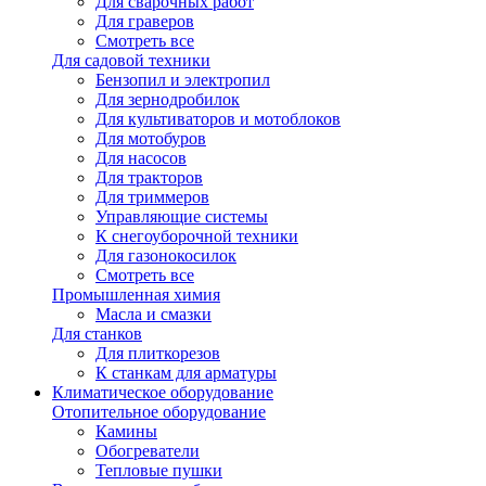
Для сварочных работ
Для граверов
Смотреть все
Для садовой техники
Бензопил и электропил
Для зернодробилок
Для культиваторов и мотоблоков
Для мотобуров
Для насосов
Для тракторов
Для триммеров
Управляющие системы
К снегоуборочной техники
Для газонокосилок
Смотреть все
Промышленная химия
Масла и смазки
Для станков
Для плиткорезов
К станкам для арматуры
Климатическое оборудование
Отопительное оборудование
Камины
Обогреватели
Тепловые пушки