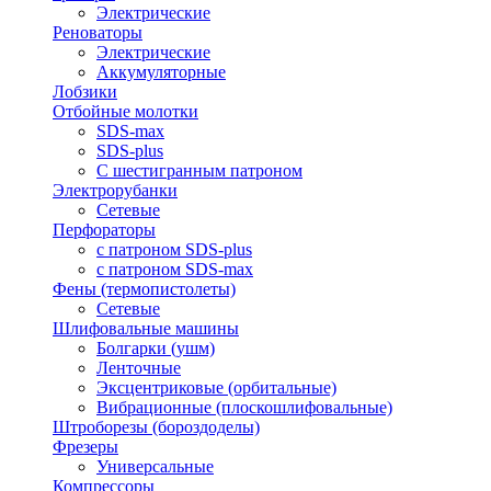
Электрические
Реноваторы
Электрические
Аккумуляторные
Лобзики
Отбойные молотки
SDS-max
SDS-plus
С шестигранным патроном
Электрорубанки
Сетевые
Перфораторы
с патроном SDS-plus
с патроном SDS-max
Фены (термопистолеты)
Сетевые
Шлифовальные машины
Болгарки (ушм)
Ленточные
Эксцентриковые (орбитальные)
Вибрационные (плоскошлифовальные)
Штроборезы (бороздоделы)
Фрезеры
Универсальные
Компрессоры