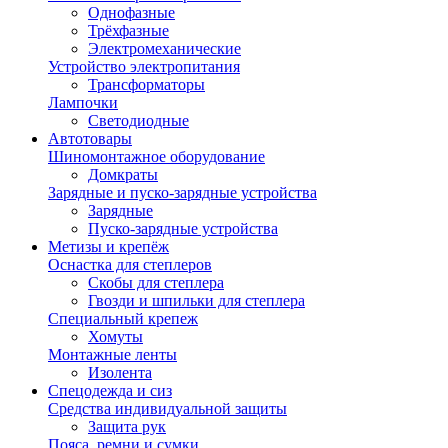
Однофазные
Трёхфазные
Электромеханические
Устройство электропитания
Трансформаторы
Лампочки
Светодиодные
Автотовары
Шиномонтажное оборудование
Домкраты
Зарядные и пуско-зарядные устройства
Зарядные
Пуско-зарядные устройства
Метизы и крепёж
Оснастка для степлеров
Скобы для степлера
Гвозди и шпильки для степлера
Специальный крепеж
Хомуты
Монтажные ленты
Изолента
Спецодежда и сиз
Средства индивидуальной защиты
Защита рук
Пояса, ремни и сумки