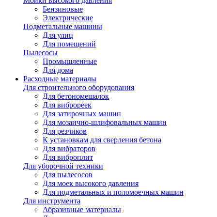
Мойки высокого давления
Бензиновые
Электрические
Подметальные машины
Для улиц
Для помещений
Пылесосы
Промышленные
Для дома
Расходные материалы
Для строительного оборудования
Для бетономешалок
Для виброреек
Для затирочных машин
Для мозаично-шлифовальных машин
Для резчиков
К установкам для сверления бетона
Для вибраторов
Для виброплит
Для уборочной техники
Для пылесосов
Для моек высокого давления
Для подметальных и поломоечных машин
Для инструмента
Абразивные материалы