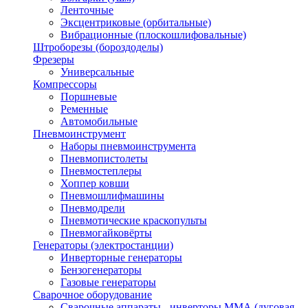
Ленточные
Эксцентриковые (орбитальные)
Вибрационные (плоскошлифовальные)
Штроборезы (бороздоделы)
Фрезеры
Универсальные
Компрессоры
Поршневые
Ременные
Автомобильные
Пневмоинструмент
Наборы пневмоинструмента
Пневмопистолеты
Пневмостеплеры
Хоппер ковши
Пневмошлифмашины
Пневмодрели
Пневмотические краскопульты
Пневмогайковёрты
Генераторы (электростанции)
Инверторные генераторы
Бензогенераторы
Газовые генераторы
Сварочное оборудование
Сварочные аппараты - инверторы ММА (дуговая