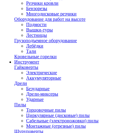
Резчики кровли
Бензорезы
Многодисковые резчики
Оборудование для работ на высоте
Подмости
Вышки-туры
Лестницы
Грузоподъемное оборудование
Лебёдки
Тали
Кровельные горелки
Инструмент
Гайковерты
Электрические
Аккумуляторные
Дрели
Безударные
Дрели-миксеры
Ударные
Пилы
Торцовочные пилы
Циркулярные (дисковые) пилы
Сабельные (электроножовки) пилы
Монтажные (отрезные) пилы
Шуруповерты