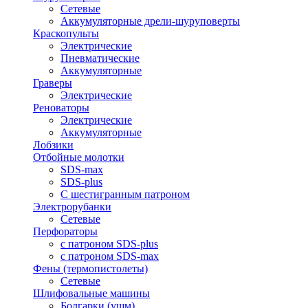
Сетевые
Аккумуляторные дрели-шуруповерты
Краскопульты
Электрические
Пневматические
Аккумуляторные
Граверы
Электрические
Реноваторы
Электрические
Аккумуляторные
Лобзики
Отбойные молотки
SDS-max
SDS-plus
С шестигранным патроном
Электрорубанки
Сетевые
Перфораторы
с патроном SDS-plus
с патроном SDS-max
Фены (термопистолеты)
Сетевые
Шлифовальные машины
Болгарки (ушм)