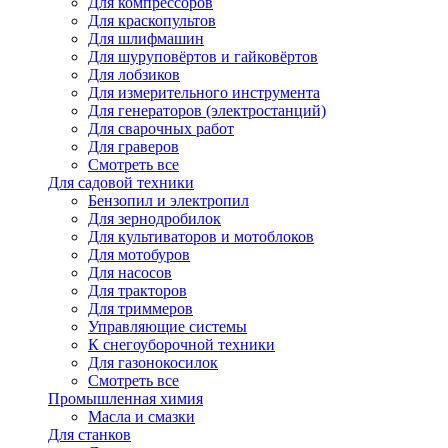
Для компрессоров
Для краскопультов
Для шлифмашин
Для шуруповёртов и гайковёртов
Для лобзиков
Для измерительного инструмента
Для генераторов (электростанций)
Для сварочных работ
Для граверов
Смотреть все
Для садовой техники
Бензопил и электропил
Для зернодробилок
Для культиваторов и мотоблоков
Для мотобуров
Для насосов
Для тракторов
Для триммеров
Управляющие системы
К снегоуборочной техники
Для газонокосилок
Смотреть все
Промышленная химия
Масла и смазки
Для станков