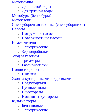
Мотопомпы
Для чистой воды
Для грязной воды
Мотобуры (бензобуры)
Мотоблоки
Снегоуборочная техника (снегоуборщики)
Насосы
Погружные насосы
Поверхностные насосы
Измельчители
Электрические
Зернодробилки
Уход за газоном
Триммеры
Газонокосилки
Полив и орошение
Шланги
Уход за кустарниками и деревьями
Воздуходувки
Цепные пилы
Высоторезы
Ножницы-кусторезы
Культиваторы
Бензиновые
Электрические