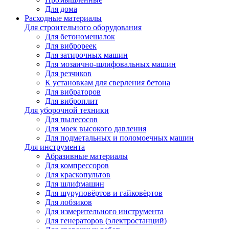
Для дома
Расходные материалы
Для строительного оборудования
Для бетономешалок
Для виброреек
Для затирочных машин
Для мозаично-шлифовальных машин
Для резчиков
К установкам для сверления бетона
Для вибраторов
Для виброплит
Для уборочной техники
Для пылесосов
Для моек высокого давления
Для подметальных и поломоечных машин
Для инструмента
Абразивные материалы
Для компрессоров
Для краскопультов
Для шлифмашин
Для шуруповёртов и гайковёртов
Для лобзиков
Для измерительного инструмента
Для генераторов (электростанций)