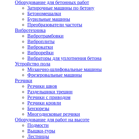
Оборудование для бетонных работ
Затирочные машины по бетону
Бетономешалки
Бурильные машины
Преобразователи частоты
Вибротехника
Вибротрамбовки
Виброплиты
Виброкатки
Виброрейки
Вибраторы для уплотнения бетона
Устройство пола
Мозаично-шлифовальные машины
Фрезеровальные машины
Резчики
Резчики швов
Раздельщики трещин
Резчики с приводом
Резчики кровли
Бензорезы
Многодисковые резчики
Оборудование для работ на высоте
Подмости
Вышки-туры
Лестницы