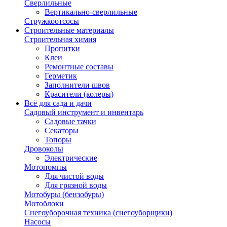
Сверлильные
Вертикально-сверлильные
Стружкоотсосы
Строительные материалы
Строительная химия
Пропитки
Клеи
Ремонтные составы
Герметик
Заполнители швов
Красители (колеры)
Всё для сада и дачи
Садовый инструмент и инвентарь
Садовые тачки
Секаторы
Топоры
Дровоколы
Электрические
Мотопомпы
Для чистой воды
Для грязной воды
Мотобуры (бензобуры)
Мотоблоки
Снегоуборочная техника (снегоуборщики)
Насосы