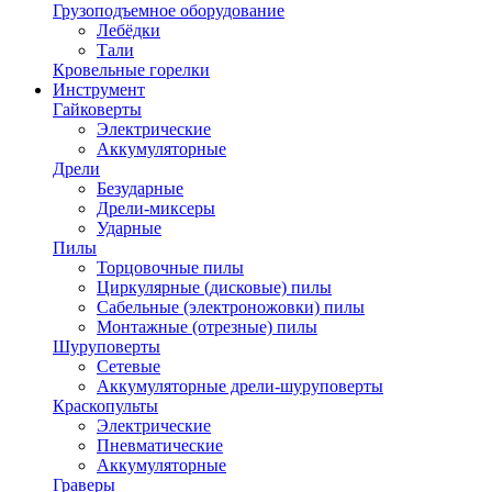
Грузоподъемное оборудование
Лебёдки
Тали
Кровельные горелки
Инструмент
Гайковерты
Электрические
Аккумуляторные
Дрели
Безударные
Дрели-миксеры
Ударные
Пилы
Торцовочные пилы
Циркулярные (дисковые) пилы
Сабельные (электроножовки) пилы
Монтажные (отрезные) пилы
Шуруповерты
Сетевые
Аккумуляторные дрели-шуруповерты
Краскопульты
Электрические
Пневматические
Аккумуляторные
Граверы