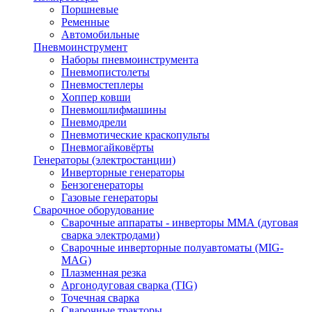
Поршневые
Ременные
Автомобильные
Пневмоинструмент
Наборы пневмоинструмента
Пневмопистолеты
Пневмостеплеры
Хоппер ковши
Пневмошлифмашины
Пневмодрели
Пневмотические краскопульты
Пневмогайковёрты
Генераторы (электростанции)
Инверторные генераторы
Бензогенераторы
Газовые генераторы
Сварочное оборудование
Сварочные аппараты - инверторы ММА (дуговая
сварка электродами)
Сварочные инверторные полуавтоматы (MIG-
MAG)
Плазменная резка
Аргонодуговая сварка (TIG)
Точечная сварка
Сварочные тракторы