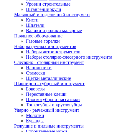
Уровни строительные
Штангенциркули
Малярный и отделочный инструмент
Кисти
Шпатели
Валики и ролики малярные
Паяльное оборудование
Газовые горелки
Наборы ручных инструментов
Наборы автоинструментов
Наборы столярно-слесарного инструмента
Слесарно - столярный инструмент
Напильники
Стамески
Щетки металлические
Шарнирно - губцевый инструмент
Бокорезы
Переставные клещи
Плоскогубцы и пассатижи
Тонкогубцы и круглогубцы
Ударно - рычажный инструмент
Молотки
Кувалды
Режушие и пильные инструменты
Строительные ножи