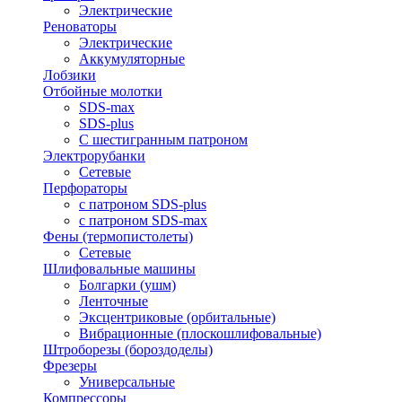
Электрические
Реноваторы
Электрические
Аккумуляторные
Лобзики
Отбойные молотки
SDS-max
SDS-plus
С шестигранным патроном
Электрорубанки
Сетевые
Перфораторы
с патроном SDS-plus
с патроном SDS-max
Фены (термопистолеты)
Сетевые
Шлифовальные машины
Болгарки (ушм)
Ленточные
Эксцентриковые (орбитальные)
Вибрационные (плоскошлифовальные)
Штроборезы (бороздоделы)
Фрезеры
Универсальные
Компрессоры