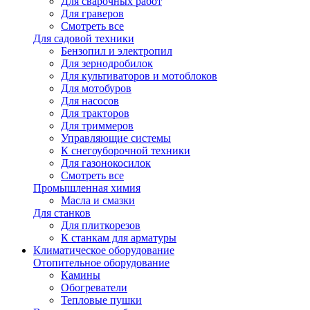
Для сварочных работ
Для граверов
Смотреть все
Для садовой техники
Бензопил и электропил
Для зернодробилок
Для культиваторов и мотоблоков
Для мотобуров
Для насосов
Для тракторов
Для триммеров
Управляющие системы
К снегоуборочной техники
Для газонокосилок
Смотреть все
Промышленная химия
Масла и смазки
Для станков
Для плиткорезов
К станкам для арматуры
Климатическое оборудование
Отопительное оборудование
Камины
Обогреватели
Тепловые пушки