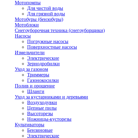
Мотопомпы
Для чистой воды
Для грязной воды
Мотобуры (бензобуры)
Мотоблоки
Снегоуборочная техника (снегоуборщики)
Насосы
Погружные насосы
Поверхностные насосы
Измельчители
Электрические
Зернодробилки
Уход за газоном
Триммеры
Газонокосилки
Полив и орошение
Шланги
Уход за кустарниками и деревьями
Воздуходувки
Цепные пилы
Высоторезы
Ножницы-кусторезы
Культиваторы
Бензиновые
Электрические