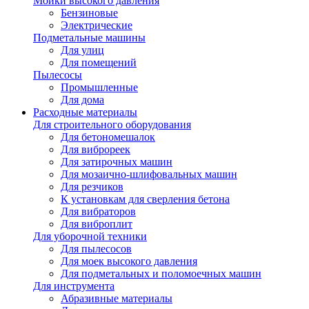
Мойки высокого давления
Бензиновые
Электрические
Подметальные машины
Для улиц
Для помещений
Пылесосы
Промышленные
Для дома
Расходные материалы
Для строительного оборудования
Для бетономешалок
Для виброреек
Для затирочных машин
Для мозаично-шлифовальных машин
Для резчиков
К установкам для сверления бетона
Для вибраторов
Для виброплит
Для уборочной техники
Для пылесосов
Для моек высокого давления
Для подметальных и поломоечных машин
Для инструмента
Абразивные материалы