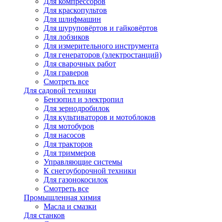
Для компрессоров
Для краскопультов
Для шлифмашин
Для шуруповёртов и гайковёртов
Для лобзиков
Для измерительного инструмента
Для генераторов (электростанций)
Для сварочных работ
Для граверов
Смотреть все
Для садовой техники
Бензопил и электропил
Для зернодробилок
Для культиваторов и мотоблоков
Для мотобуров
Для насосов
Для тракторов
Для триммеров
Управляющие системы
К снегоуборочной техники
Для газонокосилок
Смотреть все
Промышленная химия
Масла и смазки
Для станков