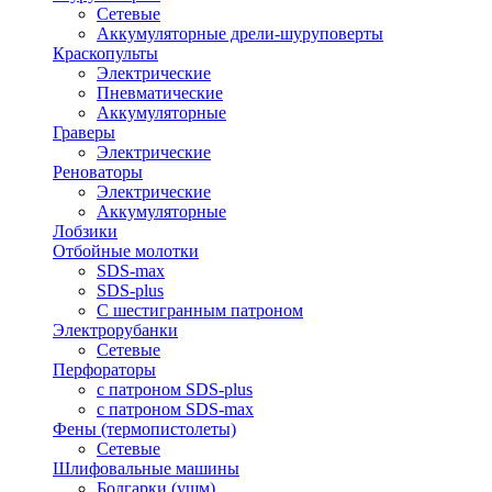
Сетевые
Аккумуляторные дрели-шуруповерты
Краскопульты
Электрические
Пневматические
Аккумуляторные
Граверы
Электрические
Реноваторы
Электрические
Аккумуляторные
Лобзики
Отбойные молотки
SDS-max
SDS-plus
С шестигранным патроном
Электрорубанки
Сетевые
Перфораторы
с патроном SDS-plus
с патроном SDS-max
Фены (термопистолеты)
Сетевые
Шлифовальные машины
Болгарки (ушм)