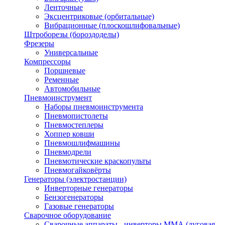
Ленточные
Эксцентриковые (орбитальные)
Вибрационные (плоскошлифовальные)
Штроборезы (бороздоделы)
Фрезеры
Универсальные
Компрессоры
Поршневые
Ременные
Автомобильные
Пневмоинструмент
Наборы пневмоинструмента
Пневмопистолеты
Пневмостеплеры
Хоппер ковши
Пневмошлифмашины
Пневмодрели
Пневмотические краскопульты
Пневмогайковёрты
Генераторы (электростанции)
Инверторные генераторы
Бензогенераторы
Газовые генераторы
Сварочное оборудование
Сварочные аппараты - инверторы ММА (дуговая