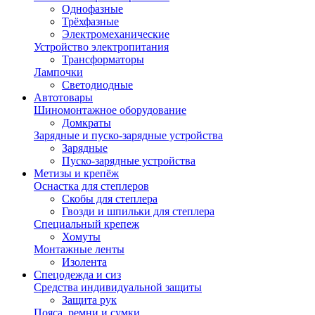
Однофазные
Трёхфазные
Электромеханические
Устройство электропитания
Трансформаторы
Лампочки
Светодиодные
Автотовары
Шиномонтажное оборудование
Домкраты
Зарядные и пуско-зарядные устройства
Зарядные
Пуско-зарядные устройства
Метизы и крепёж
Оснастка для степлеров
Скобы для степлера
Гвозди и шпильки для степлера
Специальный крепеж
Хомуты
Монтажные ленты
Изолента
Спецодежда и сиз
Средства индивидуальной защиты
Защита рук
Пояса, ремни и сумки