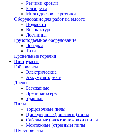
Резчики кровли
Бензорезы
Многодисковые резчики
Оборудование для работ на высоте
Подмости
Вышки-туры
Лестницы
Грузоподъемное оборудование
Лебёдки
Тали
Кровельные горелки
Инструмент
Гайковерты
Электрические
Аккумуляторные
Дрели
Безударные
Дрели-миксеры
Ударные
Пилы
Торцовочные пилы
Циркулярные (дисковые) пилы
Сабельные (электроножовки) пилы
Монтажные (отрезные) пилы
Шуруповерты