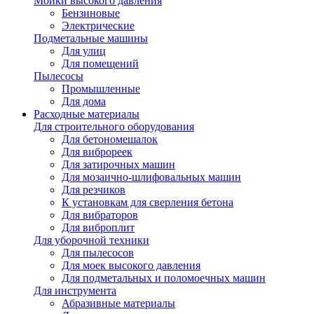
Мойки высокого давления
Бензиновые
Электрические
Подметальные машины
Для улиц
Для помещений
Пылесосы
Промышленные
Для дома
Расходные материалы
Для строительного оборудования
Для бетономешалок
Для виброреек
Для затирочных машин
Для мозаично-шлифовальных машин
Для резчиков
К установкам для сверления бетона
Для вибраторов
Для виброплит
Для уборочной техники
Для пылесосов
Для моек высокого давления
Для подметальных и поломоечных машин
Для инструмента
Абразивные материалы