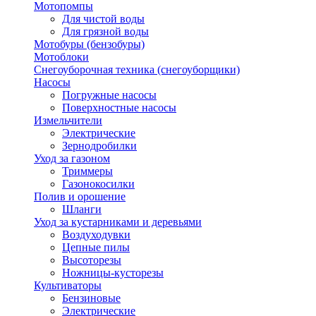
Мотопомпы
Для чистой воды
Для грязной воды
Мотобуры (бензобуры)
Мотоблоки
Снегоуборочная техника (снегоуборщики)
Насосы
Погружные насосы
Поверхностные насосы
Измельчители
Электрические
Зернодробилки
Уход за газоном
Триммеры
Газонокосилки
Полив и орошение
Шланги
Уход за кустарниками и деревьями
Воздуходувки
Цепные пилы
Высоторезы
Ножницы-кусторезы
Культиваторы
Бензиновые
Электрические