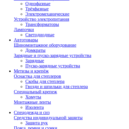
Однофазные
Трёхфазные
Электромеханические
Устройство электропитания
Трансформаторы
Лампочки
Светодиодные
Автотовары
Шиномонтажное оборудование
Домкраты
Зарядные и пуско-зарядные устройства
Зарядные
Пуско-зарядные устройства
Метизы и крепёж
Оснастка для степлеров
Скобы для степлера
Гвозди и шпильки для степлера
Специальный крепеж
Хомуты
Монтажные ленты
Изолента
Спецодежда и сиз
Средства индивидуальной защиты
Защита рук
Пояса, ремни и сумки