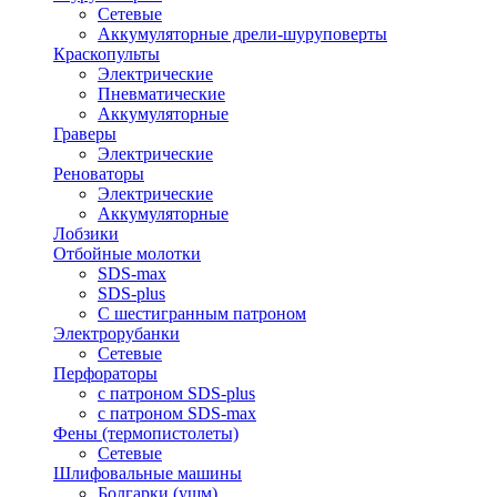
Сетевые
Аккумуляторные дрели-шуруповерты
Краскопульты
Электрические
Пневматические
Аккумуляторные
Граверы
Электрические
Реноваторы
Электрические
Аккумуляторные
Лобзики
Отбойные молотки
SDS-max
SDS-plus
С шестигранным патроном
Электрорубанки
Сетевые
Перфораторы
с патроном SDS-plus
с патроном SDS-max
Фены (термопистолеты)
Сетевые
Шлифовальные машины
Болгарки (ушм)