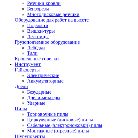
Резчики кровли
Бензорезы
Многодисковые резчики
Оборудование для работ на высоте
Подмости
Вышки-туры
Лестницы
Грузоподъемное оборудование
Лебёдки
Тали
Кровельные горелки
Инструмент
Гайковерты
Электрические
Аккумуляторные
Дрели
Безударные
Дрели-миксеры
Ударные
Пилы
Торцовочные пилы
Циркулярные (дисковые) пилы
Сабельные (электроножовки) пилы
Монтажные (отрезные) пилы
Шуруповерты