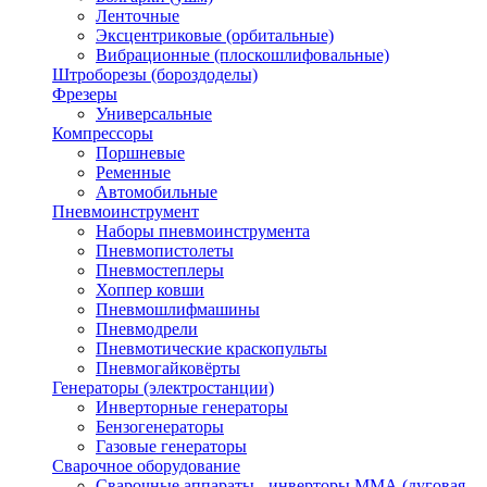
Ленточные
Эксцентриковые (орбитальные)
Вибрационные (плоскошлифовальные)
Штроборезы (бороздоделы)
Фрезеры
Универсальные
Компрессоры
Поршневые
Ременные
Автомобильные
Пневмоинструмент
Наборы пневмоинструмента
Пневмопистолеты
Пневмостеплеры
Хоппер ковши
Пневмошлифмашины
Пневмодрели
Пневмотические краскопульты
Пневмогайковёрты
Генераторы (электростанции)
Инверторные генераторы
Бензогенераторы
Газовые генераторы
Сварочное оборудование
Сварочные аппараты - инверторы ММА (дуговая