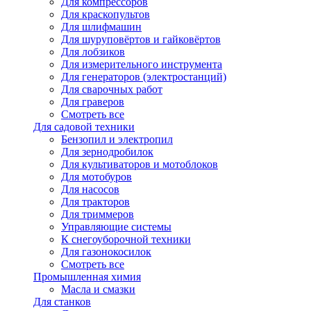
Для компрессоров
Для краскопультов
Для шлифмашин
Для шуруповёртов и гайковёртов
Для лобзиков
Для измерительного инструмента
Для генераторов (электростанций)
Для сварочных работ
Для граверов
Смотреть все
Для садовой техники
Бензопил и электропил
Для зернодробилок
Для культиваторов и мотоблоков
Для мотобуров
Для насосов
Для тракторов
Для триммеров
Управляющие системы
К снегоуборочной техники
Для газонокосилок
Смотреть все
Промышленная химия
Масла и смазки
Для станков