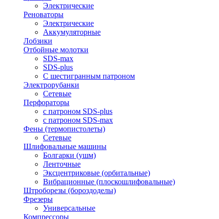
Электрические
Реноваторы
Электрические
Аккумуляторные
Лобзики
Отбойные молотки
SDS-max
SDS-plus
С шестигранным патроном
Электрорубанки
Сетевые
Перфораторы
с патроном SDS-plus
с патроном SDS-max
Фены (термопистолеты)
Сетевые
Шлифовальные машины
Болгарки (ушм)
Ленточные
Эксцентриковые (орбитальные)
Вибрационные (плоскошлифовальные)
Штроборезы (бороздоделы)
Фрезеры
Универсальные
Компрессоры