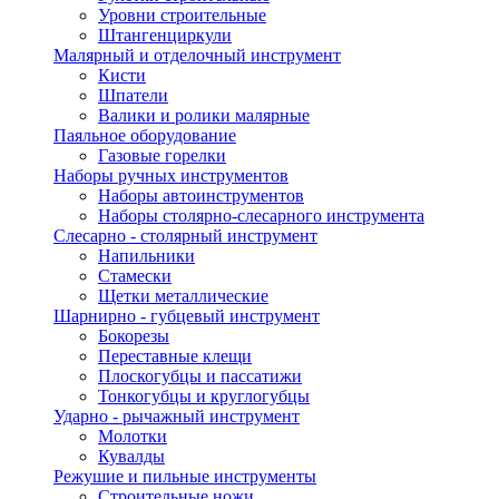
Уровни строительные
Штангенциркули
Малярный и отделочный инструмент
Кисти
Шпатели
Валики и ролики малярные
Паяльное оборудование
Газовые горелки
Наборы ручных инструментов
Наборы автоинструментов
Наборы столярно-слесарного инструмента
Слесарно - столярный инструмент
Напильники
Стамески
Щетки металлические
Шарнирно - губцевый инструмент
Бокорезы
Переставные клещи
Плоскогубцы и пассатижи
Тонкогубцы и круглогубцы
Ударно - рычажный инструмент
Молотки
Кувалды
Режушие и пильные инструменты
Строительные ножи