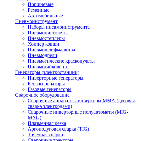
Поршневые
Ременные
Автомобильные
Пневмоинструмент
Наборы пневмоинструмента
Пневмопистолеты
Пневмостеплеры
Хоппер ковши
Пневмошлифмашины
Пневмодрели
Пневмотические краскопульты
Пневмогайковёрты
Генераторы (электростанции)
Инверторные генераторы
Бензогенераторы
Газовые генераторы
Сварочное оборудование
Сварочные аппараты - инверторы ММА (дуговая
сварка электродами)
Сварочные инверторные полуавтоматы (MIG-
MAG)
Плазменная резка
Аргонодуговая сварка (TIG)
Точечная сварка
Сварочные тракторы