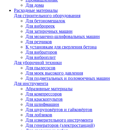
Для дома
Расходные материалы
Для строительного оборудования
Для бетономешалок
Для виброреек
Для затирочных машин
Для мозаично-шлифовальных машин
Для резчиков
К установкам для сверления бетона
Для вибраторов
Для виброплит
Для уборочной техники
Для пылесосов
Для моек высокого давления
Для подметальных и поломоечных машин
Для инструмента
Абразивные материалы
Для компрессоров
Для краскопультов
Для шлифмашин
Для шуруповёртов и гайковёртов
Для лобзиков
Для измерительного инструмента
Для генераторов (электростанций)