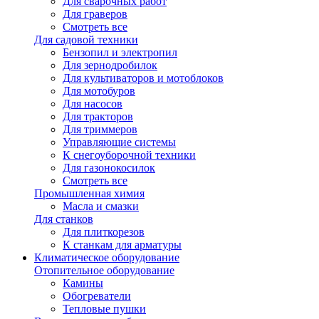
Для сварочных работ
Для граверов
Смотреть все
Для садовой техники
Бензопил и электропил
Для зернодробилок
Для культиваторов и мотоблоков
Для мотобуров
Для насосов
Для тракторов
Для триммеров
Управляющие системы
К снегоуборочной техники
Для газонокосилок
Смотреть все
Промышленная химия
Масла и смазки
Для станков
Для плиткорезов
К станкам для арматуры
Климатическое оборудование
Отопительное оборудование
Камины
Обогреватели
Тепловые пушки