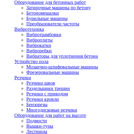
Оборудование для бетонных работ
Затирочные машины по бетону
Бетономешалки
Бурильные машины
Преобразователи частоты
Вибротехника
Вибротрамбовки
Виброплиты
Виброкатки
Виброрейки
Вибраторы для уплотнения бетона
Устройство пола
Мозаично-шлифовальные машины
Фрезеровальные машины
Резчики
Резчики швов
Раздельщики трещин
Резчики с приводом
Резчики кровли
Бензорезы
Многодисковые резчики
Оборудование для работ на высоте
Подмости
Вышки-туры
Лестницы