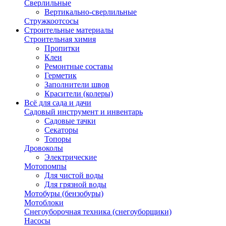
Сверлильные
Вертикально-сверлильные
Стружкоотсосы
Строительные материалы
Строительная химия
Пропитки
Клеи
Ремонтные составы
Герметик
Заполнители швов
Красители (колеры)
Всё для сада и дачи
Садовый инструмент и инвентарь
Садовые тачки
Секаторы
Топоры
Дровоколы
Электрические
Мотопомпы
Для чистой воды
Для грязной воды
Мотобуры (бензобуры)
Мотоблоки
Снегоуборочная техника (снегоуборщики)
Насосы