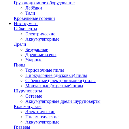
Грузоподъемное оборудование
Лебёдки
Тали
Кровельные горелки
Инструмент
Гайковерты
Электрические
Аккумуляторные
Дрели
Безударные
Дрели-миксеры
Ударные
Пилы
Торцовочные пилы
Циркулярные (дисковые) пилы
Сабельные (электроножовки) пилы
Монтажные (отрезные) пилы
Шуруповерты
Сетевые
Аккумуляторные дрели-шуруповерты
Краскопульты
Электрические
Пневматические
Аккумуляторные
Граверы