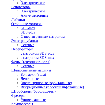
Электрические
Реноваторы
Электрические
Аккумуляторные
Лобзики
Отбойные молотки
SDS-max
SDS-plus
С шестигранным патроном
Электрорубанки
Сетевые
Перфораторы
с патроном SDS-plus
с патроном SDS-max
Фены (термопистолеты)
Сетевые
Шлифовальные машины
Болгарки (ушм)
Ленточные
Эксцентриковые (орбитальные)
Вибрационные (плоскошлифовальные)
Штроборезы (бороздоделы)
Фрезеры
Универсальные
Компрессоры