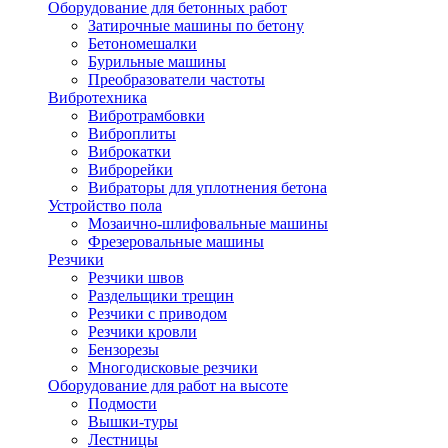
Оборудование для бетонных работ
Затирочные машины по бетону
Бетономешалки
Бурильные машины
Преобразователи частоты
Вибротехника
Вибротрамбовки
Виброплиты
Виброкатки
Виброрейки
Вибраторы для уплотнения бетона
Устройство пола
Мозаично-шлифовальные машины
Фрезеровальные машины
Резчики
Резчики швов
Раздельщики трещин
Резчики с приводом
Резчики кровли
Бензорезы
Многодисковые резчики
Оборудование для работ на высоте
Подмости
Вышки-туры
Лестницы