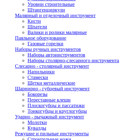
Уровни строительные
Штангенциркули
Малярный и отделочный инструмент
Кисти
Шпатели
Валики и ролики малярные
Паяльное оборудование
Газовые горелки
Наборы ручных инструментов
Наборы автоинструментов
Наборы столярно-слесарного инструмента
Слесарно - столярный инструмент
Напильники
Стамески
Щетки металлические
Шарнирно - губцевый инструмент
Бокорезы
Переставные клещи
Плоскогубцы и пассатижи
Тонкогубцы и круглогубцы
Ударно - рычажный инструмент
Молотки
Кувалды
Режушие и пильные инструменты
Строительные ножи