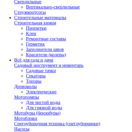
Сверлильные
Вертикально-сверлильные
Стружкоотсосы
Строительные материалы
Строительная химия
Пропитки
Клеи
Ремонтные составы
Герметик
Заполнители швов
Красители (колеры)
Всё для сада и дачи
Садовый инструмент и инвентарь
Садовые тачки
Секаторы
Топоры
Дровоколы
Электрические
Мотопомпы
Для чистой воды
Для грязной воды
Мотобуры (бензобуры)
Мотоблоки
Снегоуборочная техника (снегоуборщики)
Насосы