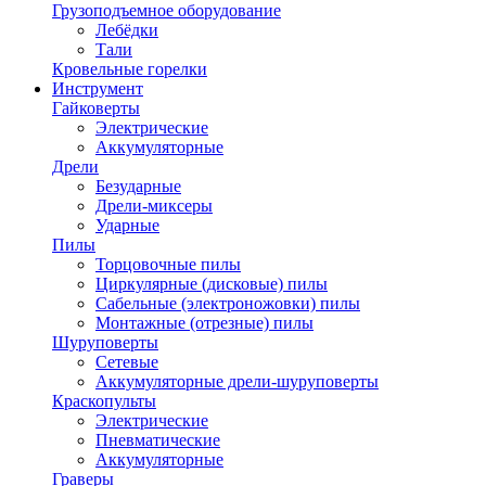
Грузоподъемное оборудование
Лебёдки
Тали
Кровельные горелки
Инструмент
Гайковерты
Электрические
Аккумуляторные
Дрели
Безударные
Дрели-миксеры
Ударные
Пилы
Торцовочные пилы
Циркулярные (дисковые) пилы
Сабельные (электроножовки) пилы
Монтажные (отрезные) пилы
Шуруповерты
Сетевые
Аккумуляторные дрели-шуруповерты
Краскопульты
Электрические
Пневматические
Аккумуляторные
Граверы