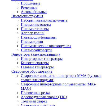
Поршневые
Ременные
Автомобильные
Пневмоинструмент
Наборы пневмоинструмента
Пневмопистолеты
Пневмостеплеры
Хоппер ковши
Пневмошлифмашины
Пневмодрели
Пневмотические краскопульты
Пневмогайковёрты
Генераторы (электростанции)
Инверторные генераторы
Бензогенераторы
Газовые генераторы
Сварочное оборудование
Сварочные аппараты - инверторы ММА (дуговая
сварка электродами)
Сварочные инверторные полуавтоматы (MIG-
MAG)
Плазменная резка
Аргонодуговая сварка (TIG)
Точечная сварка
Сварочные тракторы