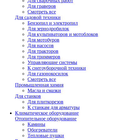
Для сварочных работ
Для граверов
Смотреть все
Для садовой техники
Бензопил и электропил
Для зернодробилок
Для культиваторов и мотоблоков
Для мотобуров
Для насосов
Для тракторов
Для триммеров
Управляющие системы
К снегоуборочной техники
Для газонокосилок
Смотреть все
Промышленная химия
Масла и смазки
Для станков
Для плиткорезов
К станкам для арматуры
Климатическое оборудование
Отопительное оборудование
Камины
Обогреватели
Тепловые пушки