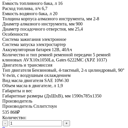
Емкость топливного бака, л
16
Расход топлива, л/ч
6,7
Емкость водяного бака, л
20
Толщина корпуса алмазного инструмента, мм
2-8
Диаметр алмазного инструмента, мм
900
Диаметр посадочного отверстия, мм
25,4
Особенности
Система зажигания
электронное
Система запуска
электростартер
Аккумуляторная батарея
12В, 40Ач
Количество и тип ремней ременной передачи
5 ремней
клиновых AVX10x1050La, Gates 6222MC (XPZ 1037)
Двигатель и трансмиссия
Тип двигателя
Бензиновый, 4-тактный, 2-х цилиндровый, 90°
V-twin, с воздушным охлаждением
Вид масла двигателя
SAE 10W-30
Объем масла в двигателе, л
1,9
Габариты и вес
Габаритные размеры (ДxШxВ), мм
1590х785х1350
Производитель
Производитель
Сплитстоун
535 868₽
Количество:
-
+