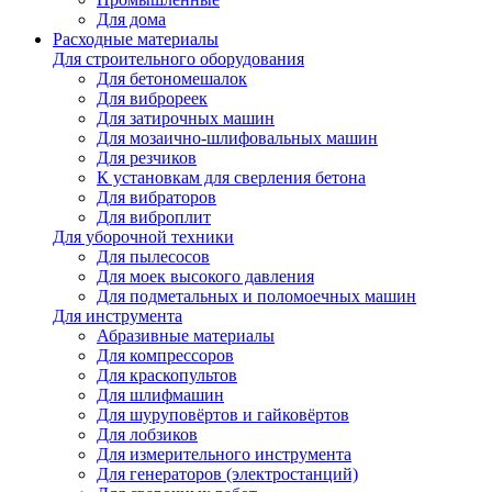
Для дома
Расходные материалы
Для строительного оборудования
Для бетономешалок
Для виброреек
Для затирочных машин
Для мозаично-шлифовальных машин
Для резчиков
К установкам для сверления бетона
Для вибраторов
Для виброплит
Для уборочной техники
Для пылесосов
Для моек высокого давления
Для подметальных и поломоечных машин
Для инструмента
Абразивные материалы
Для компрессоров
Для краскопультов
Для шлифмашин
Для шуруповёртов и гайковёртов
Для лобзиков
Для измерительного инструмента
Для генераторов (электростанций)