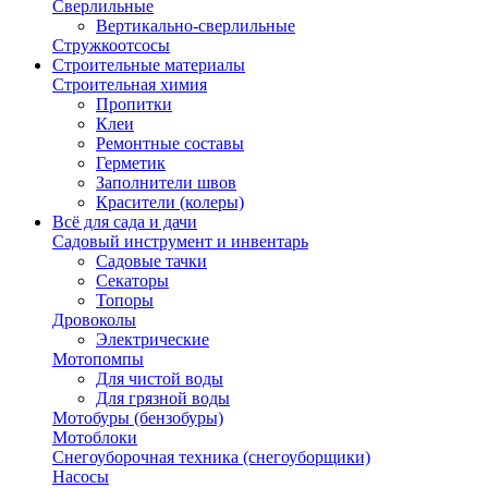
Сверлильные
Вертикально-сверлильные
Стружкоотсосы
Строительные материалы
Строительная химия
Пропитки
Клеи
Ремонтные составы
Герметик
Заполнители швов
Красители (колеры)
Всё для сада и дачи
Садовый инструмент и инвентарь
Садовые тачки
Секаторы
Топоры
Дровоколы
Электрические
Мотопомпы
Для чистой воды
Для грязной воды
Мотобуры (бензобуры)
Мотоблоки
Снегоуборочная техника (снегоуборщики)
Насосы