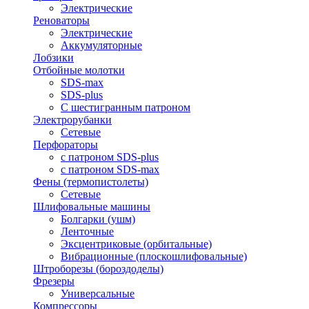
Электрические
Реноваторы
Электрические
Аккумуляторные
Лобзики
Отбойные молотки
SDS-max
SDS-plus
С шестигранным патроном
Электрорубанки
Сетевые
Перфораторы
с патроном SDS-plus
с патроном SDS-max
Фены (термопистолеты)
Сетевые
Шлифовальные машины
Болгарки (ушм)
Ленточные
Эксцентриковые (орбитальные)
Вибрационные (плоскошлифовальные)
Штроборезы (бороздоделы)
Фрезеры
Универсальные
Компрессоры