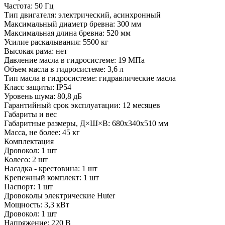
Частота:
50 Гц
Тип двигателя:
электрический, асинхронный
Максимальный диаметр бревна:
300 мм
Максимальная длина бревна:
520 мм
Усилие раскалывания:
5500 кг
Высокая рама:
нет
Давление масла в гидросистеме:
19 МПа
Объем масла в гидросистеме:
3,6 л
Тип масла в гидросистеме:
гидравлические масла
Класс защиты:
IP54
Уровень шума:
80,8 дБ
Гарантийный срок эксплуатации:
12 месяцев
Габариты и вес
Габаритные размеры, Д×Ш×В:
680x340x510 мм
Масса, не более:
45 кг
Комплектация
Дровокол:
1 шт
Колесо:
2 шт
Насадка - крестовина:
1 шт
Крепежный комплект:
1 шт
Паспорт:
1 шт
Дровоколы электрические Huter
Мощность:
3,3 кВт
Дровокол:
1 шт
Напряжение:
220 В