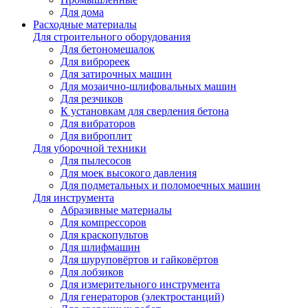
Для дома
Расходные материалы
Для строительного оборудования
Для бетономешалок
Для виброреек
Для затирочных машин
Для мозаично-шлифовальных машин
Для резчиков
К установкам для сверления бетона
Для вибраторов
Для виброплит
Для уборочной техники
Для пылесосов
Для моек высокого давления
Для подметальных и поломоечных машин
Для инструмента
Абразивные материалы
Для компрессоров
Для краскопультов
Для шлифмашин
Для шуруповёртов и гайковёртов
Для лобзиков
Для измерительного инструмента
Для генераторов (электростанций)