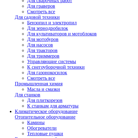
Для сварочных работ
Для граверов
Смотреть все
Для садовой техники
Бензопил и электропил
Для зернодробилок
Для культиваторов и мотоблоков
Для мотобуров
Для насосов
Для тракторов
Для триммеров
Управляющие системы
К снегоуборочной техники
Для газонокосилок
Смотреть все
Промышленная химия
Масла и смазки
Для станков
Для плиткорезов
К станкам для арматуры
Климатическое оборудование
Отопительное оборудование
Камины
Обогреватели
Тепловые пушки