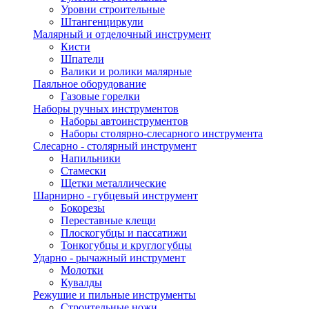
Уровни строительные
Штангенциркули
Малярный и отделочный инструмент
Кисти
Шпатели
Валики и ролики малярные
Паяльное оборудование
Газовые горелки
Наборы ручных инструментов
Наборы автоинструментов
Наборы столярно-слесарного инструмента
Слесарно - столярный инструмент
Напильники
Стамески
Щетки металлические
Шарнирно - губцевый инструмент
Бокорезы
Переставные клещи
Плоскогубцы и пассатижи
Тонкогубцы и круглогубцы
Ударно - рычажный инструмент
Молотки
Кувалды
Режушие и пильные инструменты
Строительные ножи