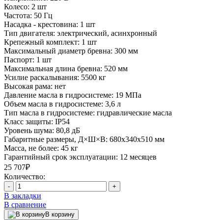
Колесо:
2 шт
Частота:
50 Гц
Насадка - крестовина:
1 шт
Тип двигателя:
электрический, асинхронный
Крепежный комплект:
1 шт
Максимальный диаметр бревна:
300 мм
Паспорт:
1 шт
Максимальная длина бревна:
520 мм
Усилие раскалывания:
5500 кг
Высокая рама:
нет
Давление масла в гидросистеме:
19 МПа
Объем масла в гидросистеме:
3,6 л
Тип масла в гидросистеме:
гидравлические масла
Класс защиты:
IP54
Уровень шума:
80,8 дБ
Габаритные размеры, Д×Ш×В:
680x340x510 мм
Масса, не более:
45 кг
Гарантийный срок эксплуатации:
12 месяцев
25 707₽
Количество:
-
+
В закладки
В сравнение
В корзину