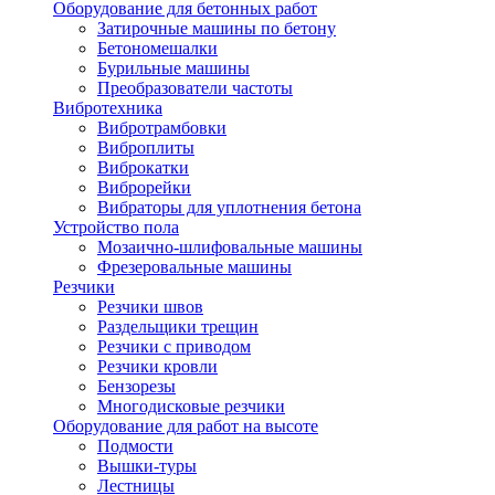
Оборудование для бетонных работ
Затирочные машины по бетону
Бетономешалки
Бурильные машины
Преобразователи частоты
Вибротехника
Вибротрамбовки
Виброплиты
Виброкатки
Виброрейки
Вибраторы для уплотнения бетона
Устройство пола
Мозаично-шлифовальные машины
Фрезеровальные машины
Резчики
Резчики швов
Раздельщики трещин
Резчики с приводом
Резчики кровли
Бензорезы
Многодисковые резчики
Оборудование для работ на высоте
Подмости
Вышки-туры
Лестницы