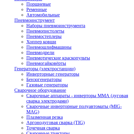
Поршневые
Ременные
Автомобильные
Пневмоинструмент
Наборы пневмоинструмента
Пневмопистолеты
Пневмостеплеры
Хоппер ковши
Пневмошлифмашины
Пневмодрели
Пневмотические краскопульты
Пневмогайковёрты
Генераторы (электростанции)
Инверторные генераторы
Бензогенераторы
Газовые генераторы
Сварочное оборудование
Сварочные аппараты - инверторы ММА (дуговая
сварка электродами)
Сварочные инверторные полуавтоматы (MIG-
MAG)
Плазменная резка
Аргонодуговая сварка (TIG)
Точечная сварка
Сварочные тракторы