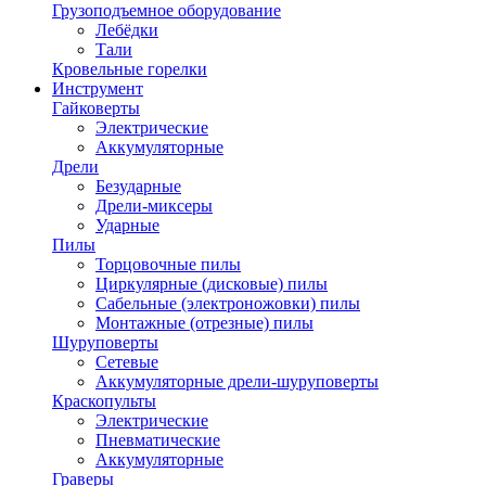
Грузоподъемное оборудование
Лебёдки
Тали
Кровельные горелки
Инструмент
Гайковерты
Электрические
Аккумуляторные
Дрели
Безударные
Дрели-миксеры
Ударные
Пилы
Торцовочные пилы
Циркулярные (дисковые) пилы
Сабельные (электроножовки) пилы
Монтажные (отрезные) пилы
Шуруповерты
Сетевые
Аккумуляторные дрели-шуруповерты
Краскопульты
Электрические
Пневматические
Аккумуляторные
Граверы