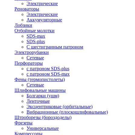
Электрические
Реноваторы
Электрические
Аккумуляторные
Лобзики
Отбойные молотки
SDS-max
SDS-plus
С шестигранным патроном
Электрорубанки
Сетевые
Перфораторы
с патроном SDS-plus
с патроном SDS-max
Фены (термопистолеты)
Сетевые
Шлифовальные машины
Болгарки (ушм)
Ленточные
Эксцентриковые (орбитальные)
Вибрационные (плоскошлифовальные)
Штроборезы (бороздоделы)
Фрезеры
Универсальные
Компрессоры