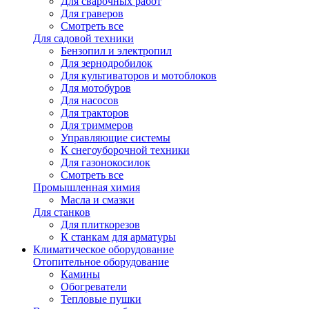
Для сварочных работ
Для граверов
Смотреть все
Для садовой техники
Бензопил и электропил
Для зернодробилок
Для культиваторов и мотоблоков
Для мотобуров
Для насосов
Для тракторов
Для триммеров
Управляющие системы
К снегоуборочной техники
Для газонокосилок
Смотреть все
Промышленная химия
Масла и смазки
Для станков
Для плиткорезов
К станкам для арматуры
Климатическое оборудование
Отопительное оборудование
Камины
Обогреватели
Тепловые пушки