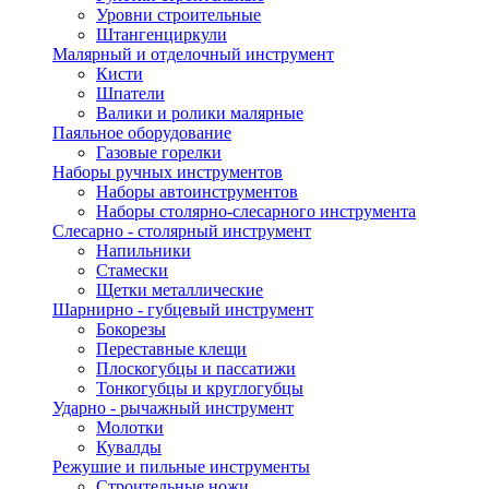
Уровни строительные
Штангенциркули
Малярный и отделочный инструмент
Кисти
Шпатели
Валики и ролики малярные
Паяльное оборудование
Газовые горелки
Наборы ручных инструментов
Наборы автоинструментов
Наборы столярно-слесарного инструмента
Слесарно - столярный инструмент
Напильники
Стамески
Щетки металлические
Шарнирно - губцевый инструмент
Бокорезы
Переставные клещи
Плоскогубцы и пассатижи
Тонкогубцы и круглогубцы
Ударно - рычажный инструмент
Молотки
Кувалды
Режушие и пильные инструменты
Строительные ножи