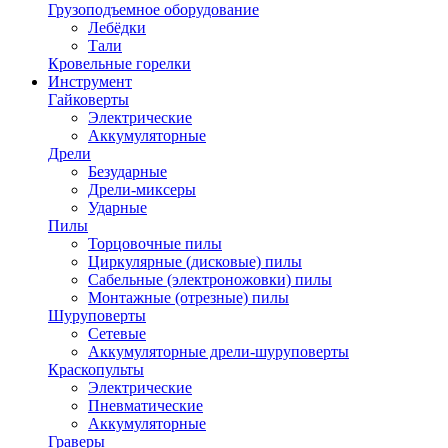
Грузоподъемное оборудование
Лебёдки
Тали
Кровельные горелки
Инструмент
Гайковерты
Электрические
Аккумуляторные
Дрели
Безударные
Дрели-миксеры
Ударные
Пилы
Торцовочные пилы
Циркулярные (дисковые) пилы
Сабельные (электроножовки) пилы
Монтажные (отрезные) пилы
Шуруповерты
Сетевые
Аккумуляторные дрели-шуруповерты
Краскопульты
Электрические
Пневматические
Аккумуляторные
Граверы