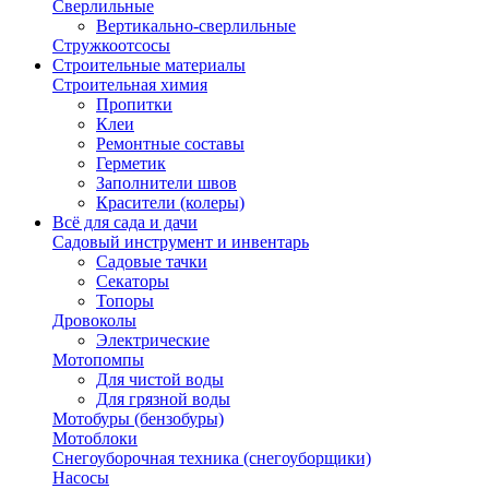
Сверлильные
Вертикально-сверлильные
Стружкоотсосы
Строительные материалы
Строительная химия
Пропитки
Клеи
Ремонтные составы
Герметик
Заполнители швов
Красители (колеры)
Всё для сада и дачи
Садовый инструмент и инвентарь
Садовые тачки
Секаторы
Топоры
Дровоколы
Электрические
Мотопомпы
Для чистой воды
Для грязной воды
Мотобуры (бензобуры)
Мотоблоки
Снегоуборочная техника (снегоуборщики)
Насосы