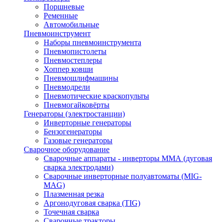
Поршневые
Ременные
Автомобильные
Пневмоинструмент
Наборы пневмоинструмента
Пневмопистолеты
Пневмостеплеры
Хоппер ковши
Пневмошлифмашины
Пневмодрели
Пневмотические краскопульты
Пневмогайковёрты
Генераторы (электростанции)
Инверторные генераторы
Бензогенераторы
Газовые генераторы
Сварочное оборудование
Сварочные аппараты - инверторы ММА (дуговая
сварка электродами)
Сварочные инверторные полуавтоматы (MIG-
MAG)
Плазменная резка
Аргонодуговая сварка (TIG)
Точечная сварка
Сварочные тракторы