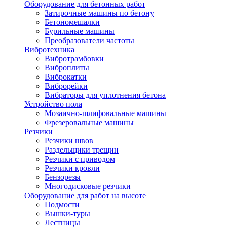
Оборудование для бетонных работ
Затирочные машины по бетону
Бетономешалки
Бурильные машины
Преобразователи частоты
Вибротехника
Вибротрамбовки
Виброплиты
Виброкатки
Виброрейки
Вибраторы для уплотнения бетона
Устройство пола
Мозаично-шлифовальные машины
Фрезеровальные машины
Резчики
Резчики швов
Раздельщики трещин
Резчики с приводом
Резчики кровли
Бензорезы
Многодисковые резчики
Оборудование для работ на высоте
Подмости
Вышки-туры
Лестницы