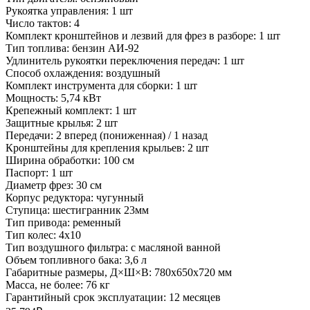
Рукоятка управления:
1 шт
Число тактов:
4
Комплект кронштейнов и лезвий для фрез в разборе:
1 шт
Тип топлива:
бензин АИ-92
Удлинитель рукоятки переключения передач:
1 шт
Способ охлаждения:
воздушный
Комплект инструмента для сборки:
1 шт
Мощность:
5,74 кВт
Крепежный комплект:
1 шт
Защитные крылья:
2 шт
Передачи:
2 вперед (пониженная) / 1 назад
Кронштейны для крепления крыльев:
2 шт
Ширина обработки:
100 см
Паспорт:
1 шт
Диаметр фрез:
30 см
Корпус редуктора:
чугунный
Ступица:
шестигранник 23мм
Тип привода:
ременный
Тип колес:
4х10
Тип воздушного фильтра:
с масляной ванной
Объем топливного бака:
3,6 л
Габаритные размеры, Д×Ш×В:
780x650x720 мм
Масса, не более:
76 кг
Гарантийный срок эксплуатации:
12 месяцев