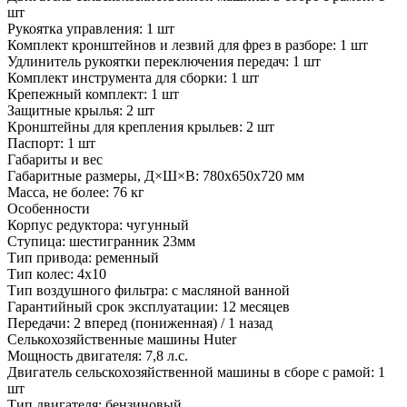
шт
Рукоятка управления:
1 шт
Комплект кронштейнов и лезвий для фрез в разборе:
1 шт
Удлинитель рукоятки переключения передач:
1 шт
Комплект инструмента для сборки:
1 шт
Крепежный комплект:
1 шт
Защитные крылья:
2 шт
Кронштейны для крепления крыльев:
2 шт
Паспорт:
1 шт
Габариты и вес
Габаритные размеры, Д×Ш×В:
780x650x720 мм
Масса, не более:
76 кг
Особенности
Корпус редуктора:
чугунный
Ступица:
шестигранник 23мм
Тип привода:
ременный
Тип колес:
4х10
Тип воздушного фильтра:
с масляной ванной
Гарантийный срок эксплуатации:
12 месяцев
Передачи:
2 вперед (пониженная) / 1 назад
Селькохозяйственные машины Huter
Мощность двигателя:
7,8 л.с.
Двигатель сельскохозяйственной машины в сборе с рамой:
1
шт
Тип двигателя:
бензиновый