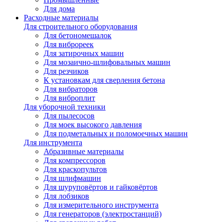
Для дома
Расходные материалы
Для строительного оборудования
Для бетономешалок
Для виброреек
Для затирочных машин
Для мозаично-шлифовальных машин
Для резчиков
К установкам для сверления бетона
Для вибраторов
Для виброплит
Для уборочной техники
Для пылесосов
Для моек высокого давления
Для подметальных и поломоечных машин
Для инструмента
Абразивные материалы
Для компрессоров
Для краскопультов
Для шлифмашин
Для шуруповёртов и гайковёртов
Для лобзиков
Для измерительного инструмента
Для генераторов (электростанций)