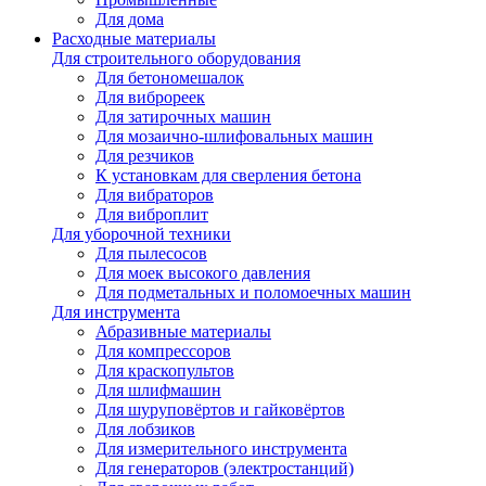
Для дома
Расходные материалы
Для строительного оборудования
Для бетономешалок
Для виброреек
Для затирочных машин
Для мозаично-шлифовальных машин
Для резчиков
К установкам для сверления бетона
Для вибраторов
Для виброплит
Для уборочной техники
Для пылесосов
Для моек высокого давления
Для подметальных и поломоечных машин
Для инструмента
Абразивные материалы
Для компрессоров
Для краскопультов
Для шлифмашин
Для шуруповёртов и гайковёртов
Для лобзиков
Для измерительного инструмента
Для генераторов (электростанций)