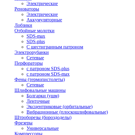
Электрические
Реноваторы
Электрические
Аккумуляторные
Лобзики
Отбойные молотки
SDS-max
SDS-plus
С шестигранным патроном
Электрорубанки
Сетевые
Перфораторы
с патроном SDS-plus
с патроном SDS-max
Фены (термопистолеты)
Сетевые
Шлифовальные машины
Болгарки (ушм)
Ленточные
Эксцентриковые (орбитальные)
Вибрационные (плоскошлифовальные)
Штроборезы (бороздоделы)
Фрезеры
Универсальные
Компрессоры