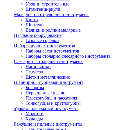
Уровни строительные
Штангенциркули
Малярный и отделочный инструмент
Кисти
Шпатели
Валики и ролики малярные
Паяльное оборудование
Газовые горелки
Наборы ручных инструментов
Наборы автоинструментов
Наборы столярно-слесарного инструмента
Слесарно - столярный инструмент
Напильники
Стамески
Щетки металлические
Шарнирно - губцевый инструмент
Бокорезы
Переставные клещи
Плоскогубцы и пассатижи
Тонкогубцы и круглогубцы
Ударно - рычажный инструмент
Молотки
Кувалды
Режушие и пильные инструменты
Строительные ножи