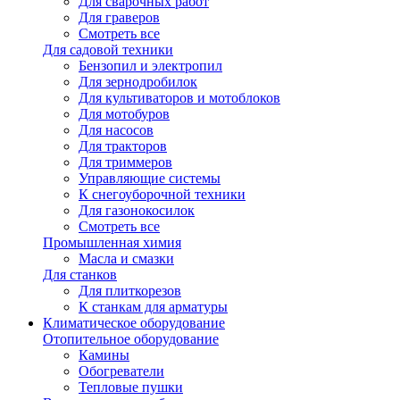
Для сварочных работ
Для граверов
Смотреть все
Для садовой техники
Бензопил и электропил
Для зернодробилок
Для культиваторов и мотоблоков
Для мотобуров
Для насосов
Для тракторов
Для триммеров
Управляющие системы
К снегоуборочной техники
Для газонокосилок
Смотреть все
Промышленная химия
Масла и смазки
Для станков
Для плиткорезов
К станкам для арматуры
Климатическое оборудование
Отопительное оборудование
Камины
Обогреватели
Тепловые пушки