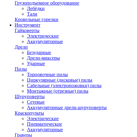
Грузоподъемное оборудование
Лебёдки
Тали
Кровельные горелки
Инструмент
Гайковерты
Электрические
Аккумуляторные
Дрели
Безударные
Дрели-миксеры
Ударные
Пилы
Торцовочные пилы
Циркулярные (дисковые) пилы
Сабельные (электроножовки) пилы
Монтажные (отрезные) пилы
Шуруповерты
Сетевые
Аккумуляторные дрели-шуруповерты
Краскопульты
Электрические
Пневматические
Аккумуляторные
Граверы