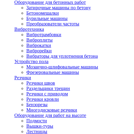
Оборудование для бетонных работ
Затирочные машины по бетону
Бетономешалки
Бурильные машины
Преобразователи частоты
Вибротехника
Вибротрамбовки
Виброплиты
Виброкатки
Виброрейки
Вибраторы для уплотнения бетона
Устройство пола
Мозаично-шлифовальные машины
Фрезеровальные машины
Резчики
Резчики швов
Раздельщики трещин
Резчики с приводом
Резчики кровли
Бензорезы
Многодисковые резчики
Оборудование для работ на высоте
Подмости
Вышки-туры
Лестницы