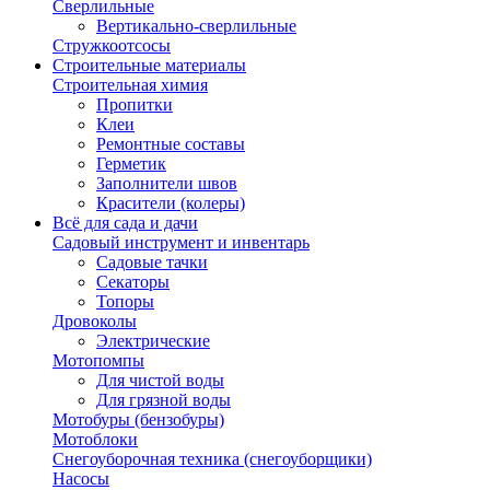
Сверлильные
Вертикально-сверлильные
Стружкоотсосы
Строительные материалы
Строительная химия
Пропитки
Клеи
Ремонтные составы
Герметик
Заполнители швов
Красители (колеры)
Всё для сада и дачи
Садовый инструмент и инвентарь
Садовые тачки
Секаторы
Топоры
Дровоколы
Электрические
Мотопомпы
Для чистой воды
Для грязной воды
Мотобуры (бензобуры)
Мотоблоки
Снегоуборочная техника (снегоуборщики)
Насосы