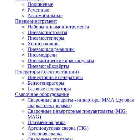
Поршневые
Ременные
Автомобильные
Пневмоинструмент
Наборы пневмоинструмента
Пневмопистолеты
Пневмостеплеры
Хоппер ковши
Пневмошлифмашины
Пневмодрели
Пневмотические краскопульты
Пневмогайковёрты
Генераторы (электростанции)
Инверторные генераторы
Бензогенераторы
Газовые генераторы
Сварочное оборудование
Сварочные аппараты - инверторы ММА (дуговая
сварка электродами)
Сварочные инверторные полуавтоматы (MIG-
MAG)
Плазменная резка
Аргонодуговая сварка (TIG)
Точечная сварка
Сварочные тракторы