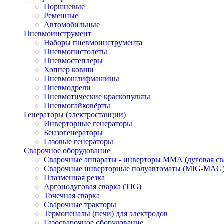
Поршневые
Ременные
Автомобильные
Пневмоинструмент
Наборы пневмоинструмента
Пневмопистолеты
Пневмостеплеры
Хоппер ковши
Пневмошлифмашины
Пневмодрели
Пневмотические краскопульты
Пневмогайковёрты
Генераторы (электростанции)
Инверторные генераторы
Бензогенераторы
Газовые генераторы
Сварочное оборудование
Сварочные аппараты - инверторы ММА (дуговая св
Сварочные инверторные полуавтоматы (MIG-MAG
Плазменная резка
Аргонодуговая сварка (TIG)
Точечная сварка
Сварочные тракторы
Термопеналы (печи) для электродов
Газосварочное оборудование