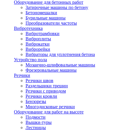
Оборудование для бетонных работ
Затирочные машины по бетону
Бетономешалки
Бурильные машины
Преобразователи частоты
Вибротехника
Вибротрамбовки
Виброплиты
Виброкатки
Виброрейки
Вибраторы для уплотнения бетона
Устройство пола
Мозаично-шлифовальные машины
Фрезеровальные машины
Резчики
Резчики швов
Раздельщики трещин
Резчики с приводом
Резчики кровли
Бензорезы
Многодисковые резчики
Оборудование для работ на высоте
Подмости
Вышки-туры
Лестницы