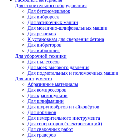
Для строительного оборудования
Для бетономешалок
Для виброреек
Для затирочных машин
Для мозаично-шлифовальных машин
Для резчиков
К установкам для сверления бетона
Для вибраторов
Для виброплит
Для уборочной техники
Для пылесосов
Для моек высокого давления
Для подметальных и поломоечных машин
Для инструмента
Абразивные материалы
Для компрессоров
Для краскопультов
Для шлифмашин
Для шуруповёртов и гайковёртов
Для лобзиков
Для измерительного инструмента
Для генераторов (электростанций)
Для сварочных работ
Для граверов