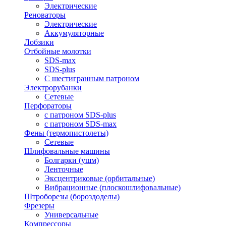
Электрические
Реноваторы
Электрические
Аккумуляторные
Лобзики
Отбойные молотки
SDS-max
SDS-plus
С шестигранным патроном
Электрорубанки
Сетевые
Перфораторы
с патроном SDS-plus
с патроном SDS-max
Фены (термопистолеты)
Сетевые
Шлифовальные машины
Болгарки (ушм)
Ленточные
Эксцентриковые (орбитальные)
Вибрационные (плоскошлифовальные)
Штроборезы (бороздоделы)
Фрезеры
Универсальные
Компрессоры