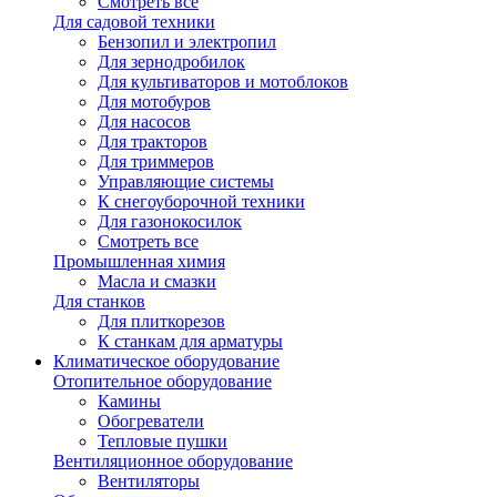
Смотреть все
Для садовой техники
Бензопил и электропил
Для зернодробилок
Для культиваторов и мотоблоков
Для мотобуров
Для насосов
Для тракторов
Для триммеров
Управляющие системы
К снегоуборочной техники
Для газонокосилок
Смотреть все
Промышленная химия
Масла и смазки
Для станков
Для плиткорезов
К станкам для арматуры
Климатическое оборудование
Отопительное оборудование
Камины
Обогреватели
Тепловые пушки
Вентиляционное оборудование
Вентиляторы