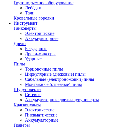
Грузоподъемное оборудование
Лебёдки
Тали
Кровельные горелки
Инструмент
Гайковерты
Электрические
Аккумуляторные
Дрели
Безударные
Дрели-миксеры
Ударные
Пилы
Торцовочные пилы
Циркулярные (дисковые) пилы
Сабельные (электроножовки) пилы
Монтажные (отрезные) пилы
Шуруповерты
Сетевые
Аккумуляторные дрели-шуруповерты
Краскопульты
Электрические
Пневматические
Аккумуляторные
Граверы