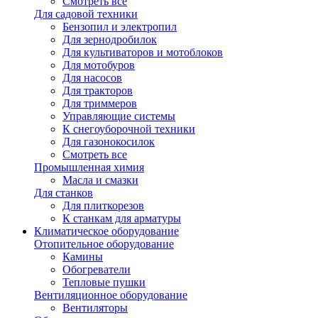
Смотреть все
Для садовой техники
Бензопил и электропил
Для зернодробилок
Для культиваторов и мотоблоков
Для мотобуров
Для насосов
Для тракторов
Для триммеров
Управляющие системы
К снегоуборочной техники
Для газонокосилок
Смотреть все
Промышленная химия
Масла и смазки
Для станков
Для плиткорезов
К станкам для арматуры
Климатическое оборудование
Отопительное оборудование
Камины
Обогреватели
Тепловые пушки
Вентиляционное оборудование
Вентиляторы