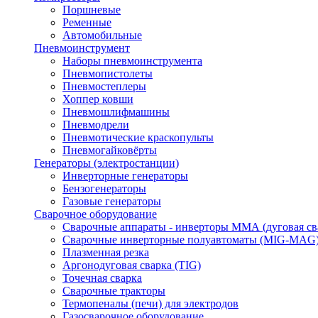
Поршневые
Ременные
Автомобильные
Пневмоинструмент
Наборы пневмоинструмента
Пневмопистолеты
Пневмостеплеры
Хоппер ковши
Пневмошлифмашины
Пневмодрели
Пневмотические краскопульты
Пневмогайковёрты
Генераторы (электростанции)
Инверторные генераторы
Бензогенераторы
Газовые генераторы
Сварочное оборудование
Сварочные аппараты - инверторы ММА (дуговая св
Сварочные инверторные полуавтоматы (MIG-MAG
Плазменная резка
Аргонодуговая сварка (TIG)
Точечная сварка
Сварочные тракторы
Термопеналы (печи) для электродов
Газосварочное оборудование