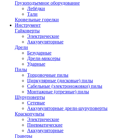
Грузоподъемное оборудование
Лебёдки
Тали
Кровельные горелки
Инструмент
Гайковерты
Электрические
Аккумуляторные
Дрели
Безударные
Дрели-миксеры
Ударные
Пилы
Торцовочные пилы
Циркулярные (дисковые) пилы
Сабельные (электроножовки) пилы
Монтажные (отрезные) пилы
Шуруповерты
Сетевые
Аккумуляторные дрели-шуруповерты
Краскопульты
Электрические
Пневматические
Аккумуляторные
Граверы