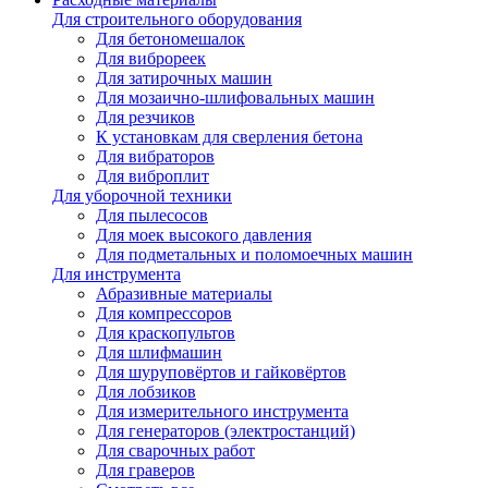
Для строительного оборудования
Для бетономешалок
Для виброреек
Для затирочных машин
Для мозаично-шлифовальных машин
Для резчиков
К установкам для сверления бетона
Для вибраторов
Для виброплит
Для уборочной техники
Для пылесосов
Для моек высокого давления
Для подметальных и поломоечных машин
Для инструмента
Абразивные материалы
Для компрессоров
Для краскопультов
Для шлифмашин
Для шуруповёртов и гайковёртов
Для лобзиков
Для измерительного инструмента
Для генераторов (электростанций)
Для сварочных работ
Для граверов