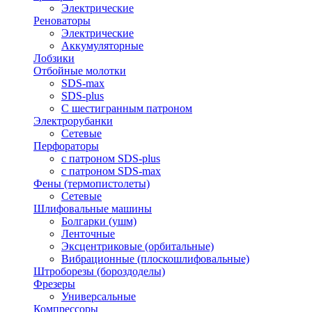
Электрические
Реноваторы
Электрические
Аккумуляторные
Лобзики
Отбойные молотки
SDS-max
SDS-plus
С шестигранным патроном
Электрорубанки
Сетевые
Перфораторы
с патроном SDS-plus
с патроном SDS-max
Фены (термопистолеты)
Сетевые
Шлифовальные машины
Болгарки (ушм)
Ленточные
Эксцентриковые (орбитальные)
Вибрационные (плоскошлифовальные)
Штроборезы (бороздоделы)
Фрезеры
Универсальные
Компрессоры