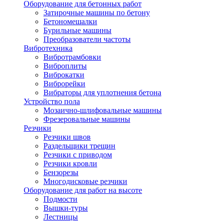
Оборудование для бетонных работ
Затирочные машины по бетону
Бетономешалки
Бурильные машины
Преобразователи частоты
Вибротехника
Вибротрамбовки
Виброплиты
Виброкатки
Виброрейки
Вибраторы для уплотнения бетона
Устройство пола
Мозаично-шлифовальные машины
Фрезеровальные машины
Резчики
Резчики швов
Раздельщики трещин
Резчики с приводом
Резчики кровли
Бензорезы
Многодисковые резчики
Оборудование для работ на высоте
Подмости
Вышки-туры
Лестницы