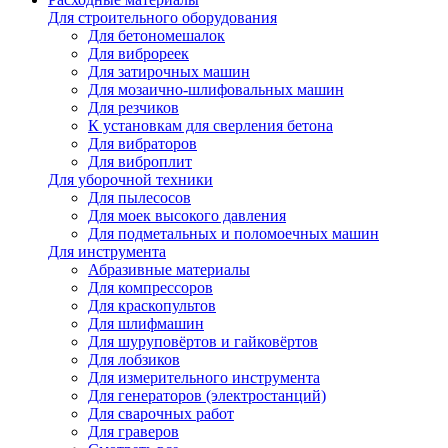
Для строительного оборудования
Для бетономешалок
Для виброреек
Для затирочных машин
Для мозаично-шлифовальных машин
Для резчиков
К установкам для сверления бетона
Для вибраторов
Для виброплит
Для уборочной техники
Для пылесосов
Для моек высокого давления
Для подметальных и поломоечных машин
Для инструмента
Абразивные материалы
Для компрессоров
Для краскопультов
Для шлифмашин
Для шуруповёртов и гайковёртов
Для лобзиков
Для измерительного инструмента
Для генераторов (электростанций)
Для сварочных работ
Для граверов