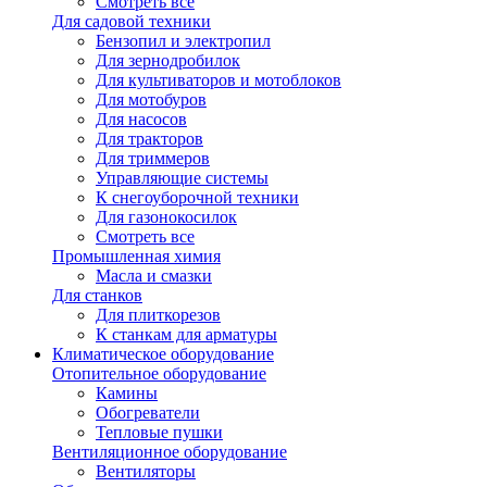
Смотреть все
Для садовой техники
Бензопил и электропил
Для зернодробилок
Для культиваторов и мотоблоков
Для мотобуров
Для насосов
Для тракторов
Для триммеров
Управляющие системы
К снегоуборочной техники
Для газонокосилок
Смотреть все
Промышленная химия
Масла и смазки
Для станков
Для плиткорезов
К станкам для арматуры
Климатическое оборудование
Отопительное оборудование
Камины
Обогреватели
Тепловые пушки
Вентиляционное оборудование
Вентиляторы