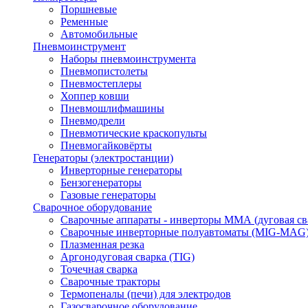
Поршневые
Ременные
Автомобильные
Пневмоинструмент
Наборы пневмоинструмента
Пневмопистолеты
Пневмостеплеры
Хоппер ковши
Пневмошлифмашины
Пневмодрели
Пневмотические краскопульты
Пневмогайковёрты
Генераторы (электростанции)
Инверторные генераторы
Бензогенераторы
Газовые генераторы
Сварочное оборудование
Сварочные аппараты - инверторы ММА (дуговая св
Сварочные инверторные полуавтоматы (MIG-MAG
Плазменная резка
Аргонодуговая сварка (TIG)
Точечная сварка
Сварочные тракторы
Термопеналы (печи) для электродов
Газосварочное оборудование