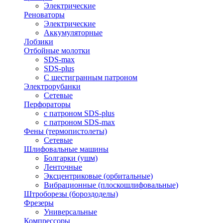
Электрические
Реноваторы
Электрические
Аккумуляторные
Лобзики
Отбойные молотки
SDS-max
SDS-plus
С шестигранным патроном
Электрорубанки
Сетевые
Перфораторы
с патроном SDS-plus
с патроном SDS-max
Фены (термопистолеты)
Сетевые
Шлифовальные машины
Болгарки (ушм)
Ленточные
Эксцентриковые (орбитальные)
Вибрационные (плоскошлифовальные)
Штроборезы (бороздоделы)
Фрезеры
Универсальные
Компрессоры