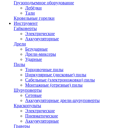
Грузоподъемное оборудование
Лебёдки
Тали
Кровельные горелки
Инструмент
Гайковерты
Электрические
Аккумуляторные
Дрели
Безударные
Дрели-миксеры
Ударные
Пилы
Торцовочные пилы
Циркулярные (дисковые) пилы
Сабельные (электроножовки) пилы
Монтажные (отрезные) пилы
Шуруповерты
Сетевые
Аккумуляторные дрели-шуруповерты
Краскопульты
Электрические
Пневматические
Аккумуляторные
Граверы