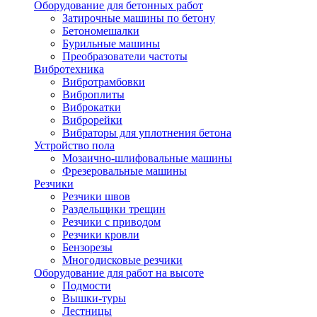
Оборудование для бетонных работ
Затирочные машины по бетону
Бетономешалки
Бурильные машины
Преобразователи частоты
Вибротехника
Вибротрамбовки
Виброплиты
Виброкатки
Виброрейки
Вибраторы для уплотнения бетона
Устройство пола
Мозаично-шлифовальные машины
Фрезеровальные машины
Резчики
Резчики швов
Раздельщики трещин
Резчики с приводом
Резчики кровли
Бензорезы
Многодисковые резчики
Оборудование для работ на высоте
Подмости
Вышки-туры
Лестницы