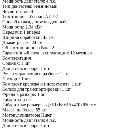
Мощность двигателя:
4 л.с.
Тип двигателя:
бензиновый
Число тактов:
4
Тип топлива:
бензин АИ-92
Способ охлаждения:
воздушный
Мощность:
2,94 кВт
Передачи:
1 вперед
Ширина обработки:
43 см
Диаметр фрез:
24 см
Объем топливного бака:
2 л
Гарантийный срок эксплуатации:
12 месяцев
Комплектация
Сошник:
1 шт
Двигатель в сборе:
1 шт
Ручка управления в разборе:
1 шт
Паспорт:
1 шт
Комплект крепежа и инструмента:
1 шт
Колесо для транспортировки:
1 шт
Фрезы в разборе:
1 шт
Габариты и вес
Габаритные размеры, Д×Ш×В:
615x470x650 мм
Масса, не более:
55 кг
Мотокультиваторы Huter
Мощность двигателя:
4 л.с.
Двигатель в сборе:
1 шт