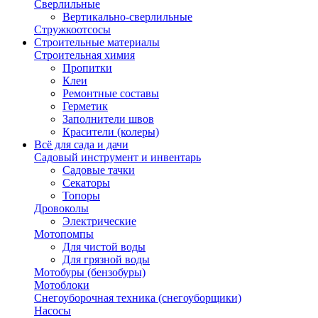
Сверлильные
Вертикально-сверлильные
Стружкоотсосы
Строительные материалы
Строительная химия
Пропитки
Клеи
Ремонтные составы
Герметик
Заполнители швов
Красители (колеры)
Всё для сада и дачи
Садовый инструмент и инвентарь
Садовые тачки
Секаторы
Топоры
Дровоколы
Электрические
Мотопомпы
Для чистой воды
Для грязной воды
Мотобуры (бензобуры)
Мотоблоки
Снегоуборочная техника (снегоуборщики)
Насосы