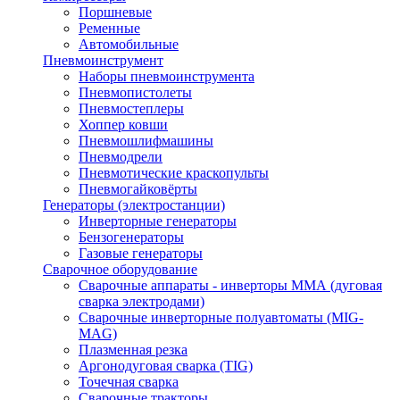
Поршневые
Ременные
Автомобильные
Пневмоинструмент
Наборы пневмоинструмента
Пневмопистолеты
Пневмостеплеры
Хоппер ковши
Пневмошлифмашины
Пневмодрели
Пневмотические краскопульты
Пневмогайковёрты
Генераторы (электростанции)
Инверторные генераторы
Бензогенераторы
Газовые генераторы
Сварочное оборудование
Сварочные аппараты - инверторы ММА (дуговая
сварка электродами)
Сварочные инверторные полуавтоматы (MIG-
MAG)
Плазменная резка
Аргонодуговая сварка (TIG)
Точечная сварка
Сварочные тракторы