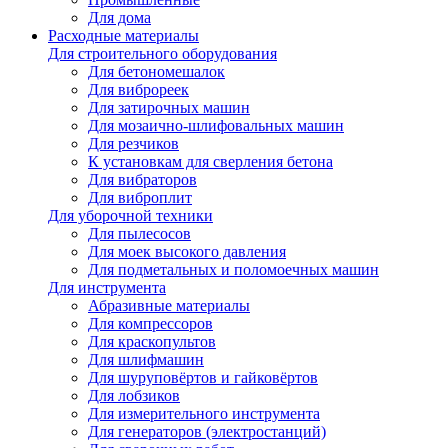
Для дома
Расходные материалы
Для строительного оборудования
Для бетономешалок
Для виброреек
Для затирочных машин
Для мозаично-шлифовальных машин
Для резчиков
К установкам для сверления бетона
Для вибраторов
Для виброплит
Для уборочной техники
Для пылесосов
Для моек высокого давления
Для подметальных и поломоечных машин
Для инструмента
Абразивные материалы
Для компрессоров
Для краскопультов
Для шлифмашин
Для шуруповёртов и гайковёртов
Для лобзиков
Для измерительного инструмента
Для генераторов (электростанций)