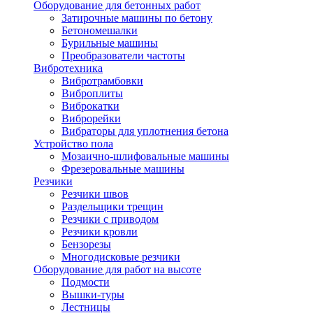
Оборудование для бетонных работ
Затирочные машины по бетону
Бетономешалки
Бурильные машины
Преобразователи частоты
Вибротехника
Вибротрамбовки
Виброплиты
Виброкатки
Виброрейки
Вибраторы для уплотнения бетона
Устройство пола
Мозаично-шлифовальные машины
Фрезеровальные машины
Резчики
Резчики швов
Раздельщики трещин
Резчики с приводом
Резчики кровли
Бензорезы
Многодисковые резчики
Оборудование для работ на высоте
Подмости
Вышки-туры
Лестницы