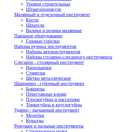
Уровни строительные
Штангенциркули
Малярный и отделочный инструмент
Кисти
Шпатели
Валики и ролики малярные
Паяльное оборудование
Газовые горелки
Наборы ручных инструментов
Наборы автоинструментов
Наборы столярно-слесарного инструмента
Слесарно - столярный инструмент
Напильники
Стамески
Щетки металлические
Шарнирно - губцевый инструмент
Бокорезы
Переставные клещи
Плоскогубцы и пассатижи
Тонкогубцы и круглогубцы
Ударно - рычажный инструмент
Молотки
Кувалды
Режушие и пильные инструменты
Строительные ножи