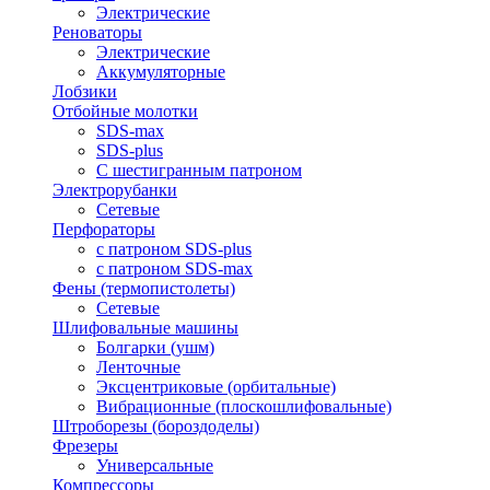
Электрические
Реноваторы
Электрические
Аккумуляторные
Лобзики
Отбойные молотки
SDS-max
SDS-plus
С шестигранным патроном
Электрорубанки
Сетевые
Перфораторы
с патроном SDS-plus
с патроном SDS-max
Фены (термопистолеты)
Сетевые
Шлифовальные машины
Болгарки (ушм)
Ленточные
Эксцентриковые (орбитальные)
Вибрационные (плоскошлифовальные)
Штроборезы (бороздоделы)
Фрезеры
Универсальные
Компрессоры