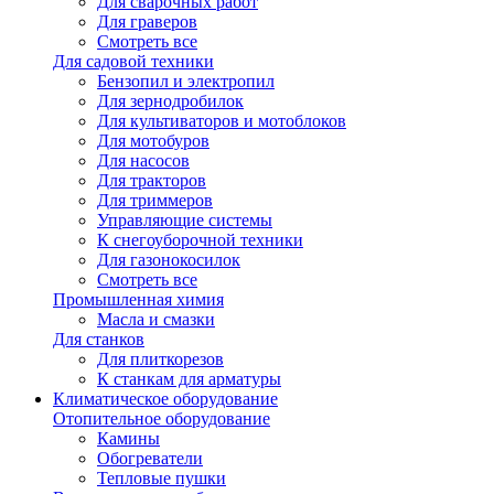
Для сварочных работ
Для граверов
Смотреть все
Для садовой техники
Бензопил и электропил
Для зернодробилок
Для культиваторов и мотоблоков
Для мотобуров
Для насосов
Для тракторов
Для триммеров
Управляющие системы
К снегоуборочной техники
Для газонокосилок
Смотреть все
Промышленная химия
Масла и смазки
Для станков
Для плиткорезов
К станкам для арматуры
Климатическое оборудование
Отопительное оборудование
Камины
Обогреватели
Тепловые пушки