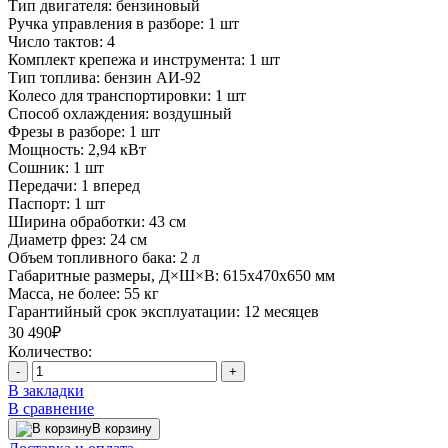
Тип двигателя:
бензиновый
Ручка управления в разборе:
1 шт
Число тактов:
4
Комплект крепежа и инструмента:
1 шт
Тип топлива:
бензин АИ-92
Колесо для транспортировки:
1 шт
Способ охлаждения:
воздушный
Фрезы в разборе:
1 шт
Мощность:
2,94 кВт
Сошник:
1 шт
Передачи:
1 вперед
Паспорт:
1 шт
Ширина обработки:
43 см
Диаметр фрез:
24 см
Объем топливного бака:
2 л
Габаритные размеры, Д×Ш×В:
615x470x650 мм
Масса, не более:
55 кг
Гарантийный срок эксплуатации:
12 месяцев
30 490₽
Количество:
-
+
В закладки
В сравнение
В корзину