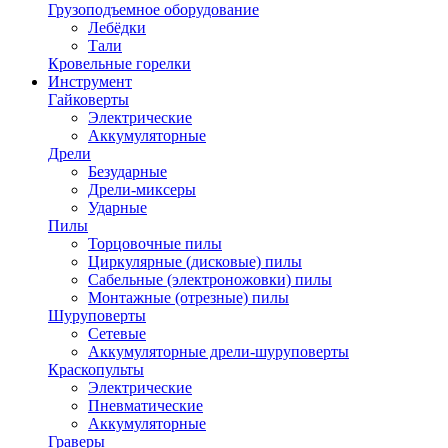
Грузоподъемное оборудование
Лебёдки
Тали
Кровельные горелки
Инструмент
Гайковерты
Электрические
Аккумуляторные
Дрели
Безударные
Дрели-миксеры
Ударные
Пилы
Торцовочные пилы
Циркулярные (дисковые) пилы
Сабельные (электроножовки) пилы
Монтажные (отрезные) пилы
Шуруповерты
Сетевые
Аккумуляторные дрели-шуруповерты
Краскопульты
Электрические
Пневматические
Аккумуляторные
Граверы